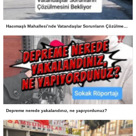
Hacımaşlı Mahallesi’nde Vatandaşlar Sorunların Çözülmesini Bekliyor
Depreme nerede yakalandınız, ne yapıyordunuz?