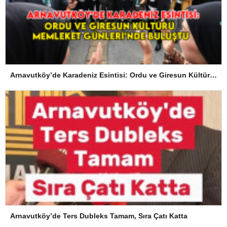
Arnavutköy’de Karadeniz Esintisi: Ordu ve Giresun Kültürü Memleket Günleri’nde Buluştu
Arnavutköy’de Ters Dubleks Tamam, Sıra Çatı Katta