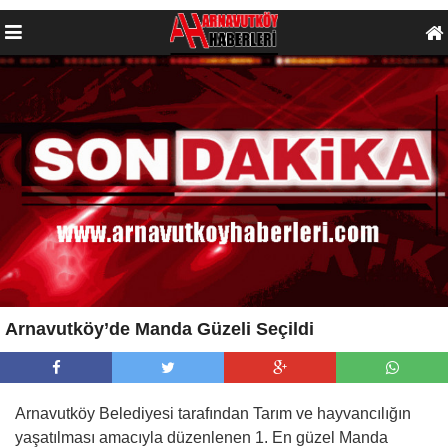
Arnavutköy’de Manda Güzeli Seçildi
Arnavutköy Belediyesi tarafından Tarım ve hayvancılığın
yaşatılması amacıyla düzenlenen 1. En güzel Manda