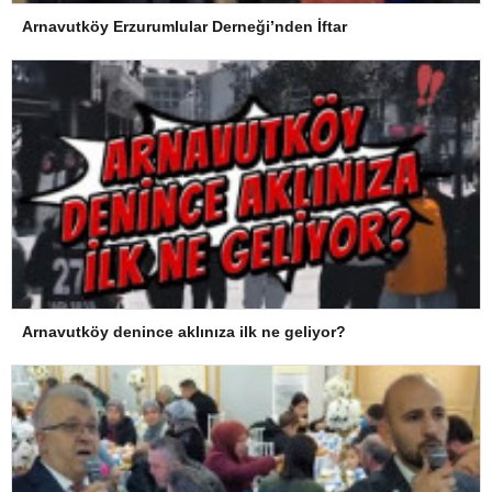
Arnavutköy Erzurumlular Derneği’nden İftar
Arnavutköy denince aklınıza ilk ne geliyor?