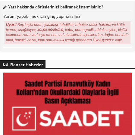
Yazı hakkında görüşlerinizi belirtmek istermisiniz?
Yorum yapabilmek için
giriş
yapmalısınız.
Uyarı!
Suç teşkil eden, yasadışı, tehditkar, rahatsız edici, hakaret ve küfür
içeren, aşağılayıcı, küçük düşürücü, kaba, pornografik, ahlaka aykırı, kişilik
haklarına zarar verici ya da benzeri niteliklerde içeriklerden doğan her türlü
mali, hukuki, cezai, idari sorumluluk içeriği gönderen Üye/Üyeler’e aittir.
Benzer Haberler