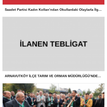
Saadet Partisi Kadın Kolları’ndan Okullardaki Olaylarla İlgili Basın Açıklaması
ARNAVUTKÖY İLÇE TARIM VE ORMAN MÜDÜRLÜĞÜ’NDEN İLANEN TEBLİGAT