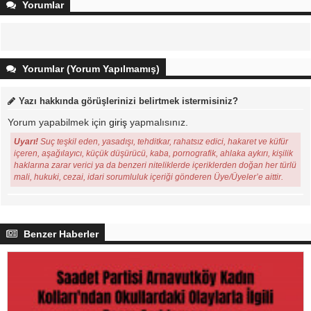
Yorumlar
Yorumlar (Yorum Yapılmamış)
Yazı hakkında görüşlerinizi belirtmek istermisiniz?
Yorum yapabilmek için
giriş
yapmalısınız.
Uyarı!
Suç teşkil eden, yasadışı, tehditkar, rahatsız edici, hakaret ve küfür
içeren, aşağılayıcı, küçük düşürücü, kaba, pornografik, ahlaka aykırı, kişilik
haklarına zarar verici ya da benzeri niteliklerde içeriklerden doğan her türlü
mali, hukuki, cezai, idari sorumluluk içeriği gönderen Üye/Üyeler’e aittir.
Benzer Haberler