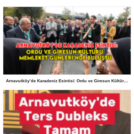
Arnavutköy’de Karadeniz Esintisi: Ordu ve Giresun Kültürü Memleket Günleri’nde Buluştu