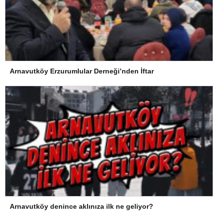
Arnavutköy Erzurumlular Derneği’nden İftar
Arnavutköy denince aklınıza ilk ne geliyor?