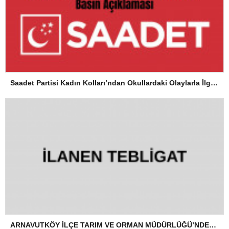
Saadet Partisi Kadın Kolları’ndan Okullardaki Olaylarla İlgili Basın Açıklaması
ARNAVUTKÖY İLÇE TARIM VE ORMAN MÜDÜRLÜĞÜ’NDEN İLANEN TEBLİGAT