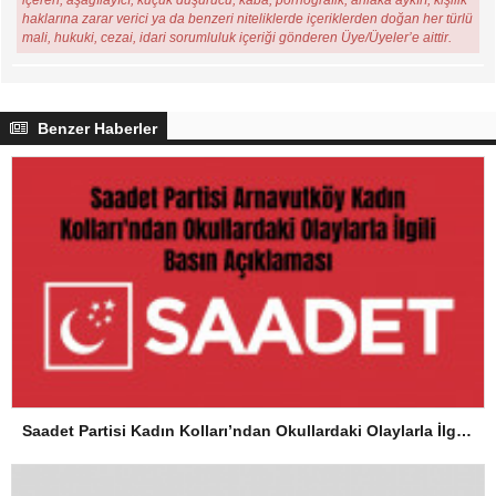
haklarına zarar verici ya da benzeri niteliklerde içeriklerden doğan her türlü
mali, hukuki, cezai, idari sorumluluk içeriği gönderen Üye/Üyeler’e aittir.
Benzer Haberler
Saadet Partisi Kadın Kolları’ndan Okullardaki Olaylarla İlgili Basın Açıklaması