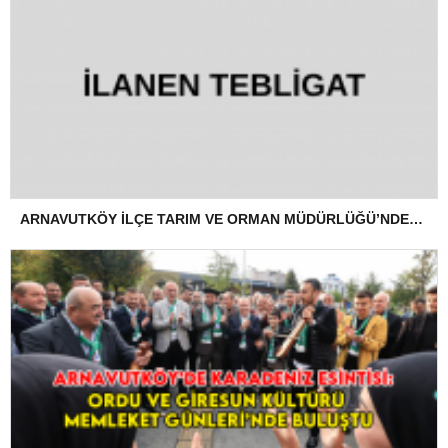
ARNAVUTKÖY İLÇE TARIM VE ORMAN MÜDÜRLÜĞÜ’NDEN İLANEN TEBLİGAT