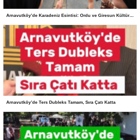
Arnavutköy’de Karadeniz Esintisi: Ordu ve Giresun Kültürü Memleket Günleri’nde Buluştu
Arnavutköy’de Ters Dubleks Tamam, Sıra Çatı Katta