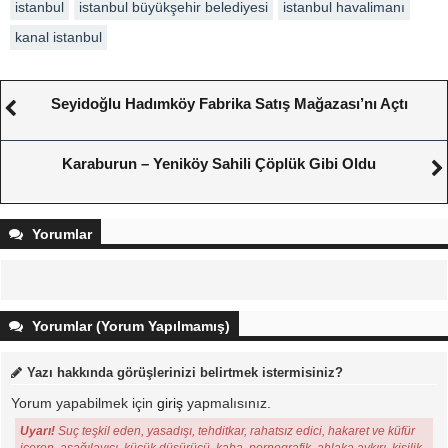
istanbul
istanbul büyükşehir belediyesi
istanbul havalimanı
kanal istanbul
Seyidoğlu Hadımköy Fabrika Satış Mağazası’nı Açtı
Karaburun – Yeniköy Sahili Çöplük Gibi Oldu
Yorumlar
Yorumlar (Yorum Yapılmamış)
Yazı hakkında görüşlerinizi belirtmek istermisiniz?
Yorum yapabilmek için
giriş
yapmalısınız.
Uyarı!
Suç teşkil eden, yasadışı, tehditkar, rahatsız edici, hakaret ve küfür
içeren, aşağılayıcı, küçük düşürücü, kaba, pornografik, ahlaka aykırı, kişilik