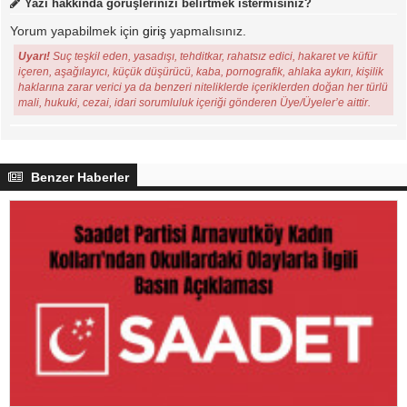
Yazı hakkında görüşlerinizi belirtmek istermisiniz?
Yorum yapabilmek için
giriş
yapmalısınız.
Uyarı!
Suç teşkil eden, yasadışı, tehditkar, rahatsız edici, hakaret ve küfür
içeren, aşağılayıcı, küçük düşürücü, kaba, pornografik, ahlaka aykırı, kişilik
haklarına zarar verici ya da benzeri niteliklerde içeriklerden doğan her türlü
mali, hukuki, cezai, idari sorumluluk içeriği gönderen Üye/Üyeler’e aittir.
Benzer Haberler