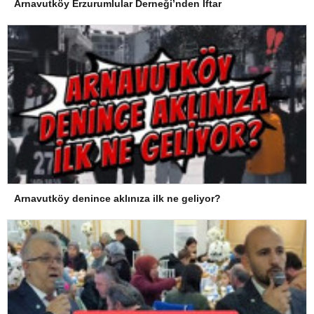
Arnavutköy Erzurumlular Derneği’nden İftar
Arnavutköy denince aklınıza ilk ne geliyor?