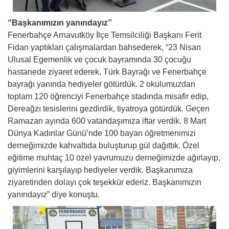
“Başkanımızın yanındayız”
Fenerbahçe Arnavutköy İlçe Temsilciliği Başkanı Ferit
Fidan yaptıkları çalışmalardan bahsederek, “23 Nisan
Ulusal Egemenlik ve çocuk bayramında 30 çocuğu
hastanede ziyaret ederek, Türk Bayrağı ve Fenerbahçe
bayrağı yanında hediyeler götürdük. 2 okulumuzdan
toplam 120 öğrenciyi Fenerbahçe stadında misafir edip,
Dereağzı tesislerini gezdirdik, tiyatroya götürdük. Geçen
Ramazan ayında 600 vatandaşımıza iftar verdik. 8 Mart
Dünya Kadınlar Günü’nde 100 bayan öğretmenimizi
derneğimizde kahvaltıda buluşturup gül dağıttık. Özel
eğitime muhtaç 10 özel yavrumuzu derneğimizde ağırlayıp,
giyimlerini karşılayıp hediyeler verdik. Başkanımıza
ziyaretinden dolayı çok teşekkür ederiz. Başkanımızın
yanındayız” diye konuştu.