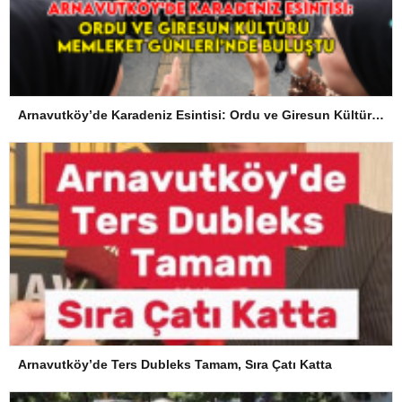
Arnavutköy’de Karadeniz Esintisi: Ordu ve Giresun Kültürü Memleket Günleri’nde Buluştu
Arnavutköy’de Ters Dubleks Tamam, Sıra Çatı Katta