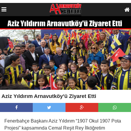
Aziz Yıldırım Arnavutköy’ü Ziyaret Etti
Fenerbahçe Başkanı Aziz Yıldırım “1907 Okul 1907 Pota
Projesi” kapsamında Cemal Reşit Rey İlköğretim