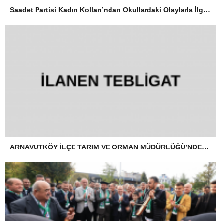
Saadet Partisi Kadın Kolları’ndan Okullardaki Olaylarla İlgili Basın Açıklaması
ARNAVUTKÖY İLÇE TARIM VE ORMAN MÜDÜRLÜĞÜ’NDEN İLANEN TEBLİGAT