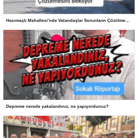
Hacımaşlı Mahallesi’nde Vatandaşlar Sorunların Çözülmesini Bekliyor
Depreme nerede yakalandınız, ne yapıyordunuz?