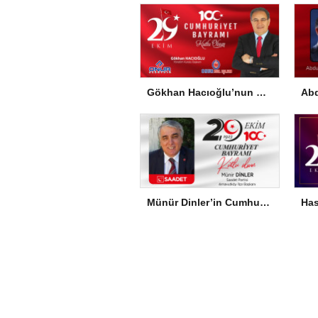
Gökhan Hacıoğlu’nun Cumhuriyet Bayramı Mesajı
Münür Dinler’in Cumhuriyet Bayramı Mesajı