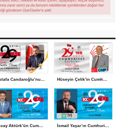
ahatsız edici, hakaret ve küfür içeren, aşağılayıcı, küçük düşürücü,
arına zarar verici ya da benzeri niteliklerde içeriklerden doğan her
eriği gönderen Üye/Üyeler’e aittir.
Mustafa Candaroğlu’nun Cumhuriyet Bayramı Mesajı
Hüseyin Çelik’in Cumhuriyet Bayramı Mesajı
Tuncay Aktürk’ün Cumhuriyet Bayramı Mesajı
İsmail Yaşar’ın Cumhuriyet Bayramı Mesajı