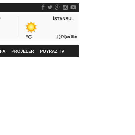
İSTANBUL
P
°C
Diğer İller
YFA
PROJELER
POYRAZ TV