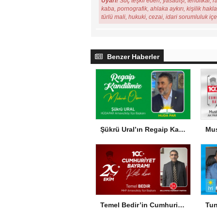
Uyarı!
Suç teşkil eden, yasadışı, tehditkar, r
kaba, pornografik, ahlaka aykırı, kişilik hakl
türlü mali, hukuki, cezai, idari sorumluluk iç
Benzer Haberler
Şükrü Ural’ın Regaip Kandili Mesajı
Temel Bedir’in Cumhuriyet Bayramı Mesajı