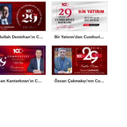
Abdullah Demirhan’ın Cumhuriyet Bayramı Mesajı
Bir Yatırım’dan Cumhuriyet Bayramı Mesajı
Hasan Kantarkıran’ın Cumhuriyet Bayramı Mesajı
Özcan Çakmakçı’nın Cumhuriyet Bayramı Mesajı