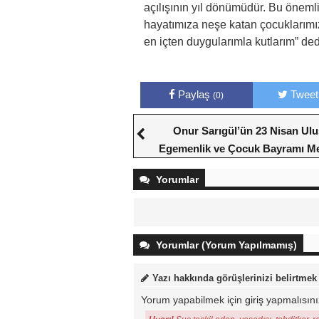
açılışının yıl dönümüdür. Bu önemli
hayatımıza neşe katan çocuklarım
en içten duygularımla kutlarım” ded
Paylaş
Tweet
(0)
Onur Sarıgül’ün 23 Nisan Ulu
Egemenlik ve Çocuk Bayramı Me
Yorumlar
Yorumlar (Yorum Yapılmamış)
Yazı hakkında görüşlerinizi belirtmek
Yorum yapabilmek için
giriş
yapmalısını