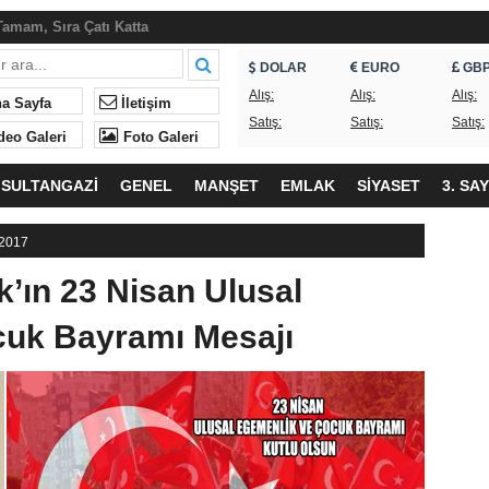
amam, Sıra Çatı Katta
an Piknik Şöleni
DOLAR
EURO
GB
ndaşlar Sorunların Çözülmesini Bekliyor
Alış:
Alış:
Alış:
a Sayfa
İletişim
Satış:
Satış:
Satış:
, ne yapıyordunuz?
deo Galeri
Foto Galeri
neği’nde Yeniden Ümit Süme Dönemi
SULTANGAZİ
GENEL
MANŞET
EMLAK
SİYASET
3. SA
eği’nden İftar
lk ne geliyor?
 2017
ndan Okullardaki Olaylarla İlgili Basın Açıklaması
k’ın 23 Nisan Ulusal
cuk Bayramı Mesajı