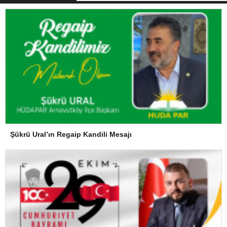
Şükrü Ural’ın Regaip Kandili Mesajı