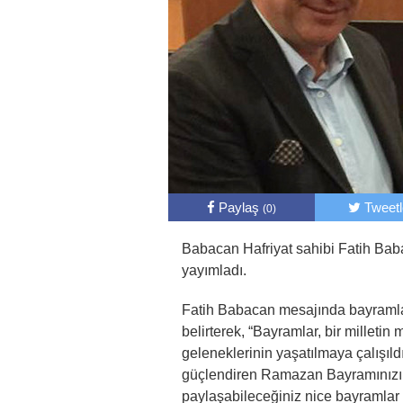
Paylaş
Tweet
(0)
Babacan Hafriyat sahibi Fatih Ba
yayımladı.
Fatih Babacan mesajında bayramlard
belirterek, “Bayramlar, bir milletin m
geleneklerinin yaşatılmaya çalışıldı
güçlendiren Ramazan Bayramınızı ku
paylaşabileceğiniz nice bayramla