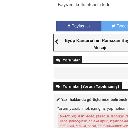
Bayramı kutlu olsun” dedi.
Paylaş
Tweet
(0)
Eyüp Kantarcı’nın Ramazan Ba
Mesajı
Yorumlar
Yorumlar (Yorum Yapılmamış)
Yazı hakkında görüşlerinizi belirtmek
Yorum yapabilmek için
giriş
yapmalısını
Uyarı!
Suç teşkil eden, yasadışı, tehditkar, r
kaba, pornografik, ahlaka aykırı, kişilik hakl
türlü mali, hukuki, cezai, idari sorumluluk iç