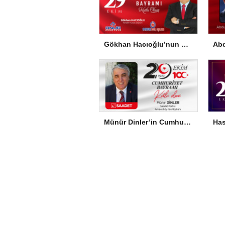
Gökhan Hacıoğlu’nun Cumhuriyet Bayramı Mesajı
Münür Dinler’in Cumhuriyet Bayramı Mesajı