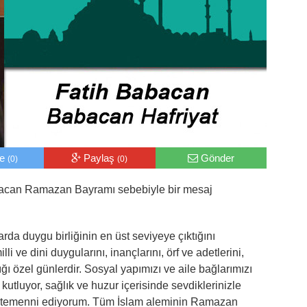
le
Paylaş
Gönder
(0)
(0)
bacan Ramazan Bayramı sebebiyle bir mesaj
a duygu birliğinin en üst seviyeye çıktığını
illi ve dini duygularını, inançlarını, örf ve adetlerini,
ğı özel günlerdir. Sosyal yapımızı ve aile bağlarımızı
tluyor, sağlık ve huzur içerisinde sevdiklerinizle
r temenni ediyorum. Tüm İslam aleminin Ramazan