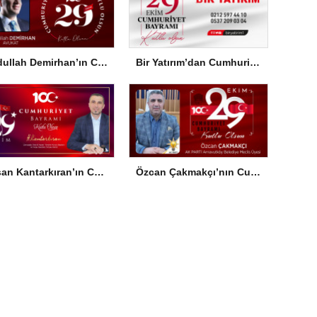
Abdullah Demirhan’ın Cumhuriyet Bayramı Mesajı
Bir Yatırım’dan Cumhuriyet Bayramı Mesajı
Hasan Kantarkıran’ın Cumhuriyet Bayramı Mesajı
Özcan Çakmakçı’nın Cumhuriyet Bayramı Mesajı