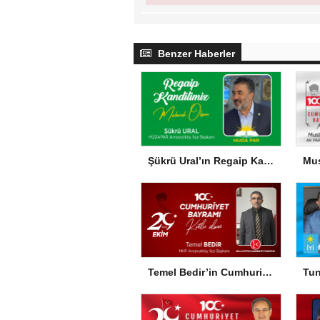
Benzer Haberler
Şükrü Ural’ın Regaip Kandili Mesajı
Temel Bedir’in Cumhuriyet Bayramı Mesajı