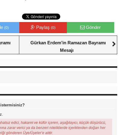
le
Paylaş
Gönder
(0)
(0)
yramı
Gürkan Erdem’in Ramazan Bayramı
Mesajı
 istermisiniz?
z.
ahatsız edici, hakaret ve küfür içeren, aşağılayıcı, küçük düşürücü,
arına zarar verici ya da benzeri niteliklerde içeriklerden doğan her
eriği gönderen Üye/Üyeler’e aittir.