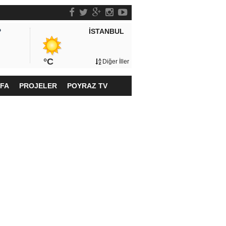
İSTANBUL
P
°C
Diğer İller
YFA
PROJELER
POYRAZ TV