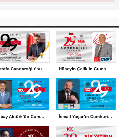
Mustafa Candaroğlu’nun Cumhuriyet Bayramı Mesajı
Hüseyin Çelik’in Cumhuriyet Bayramı Mesajı
Tuncay Aktürk’ün Cumhuriyet Bayramı Mesajı
İsmail Yaşar’ın Cumhuriyet Bayramı Mesajı