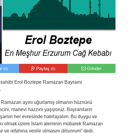
le
Paylaş
Gönder
(0)
(0)
sahibi Erol Boztepe Ramazan Bayramı
.
k Ramazan ayını uğurlamış olmanın hüznünü
cini, manevi hazzını yaşıyoruz. Bayramların
yaşamın her evresinde hatırlayalım. Bu duygu ve
lkı olmak üzere İslam aleminin mübarek Ramazan
ur ve refahına vesile olmasını diliyorum” dedi.