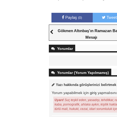
Paylaş
Tweet
(0)
Gökmen Altınbaş’ın Ramazan B
Mesajı
Yorumlar
Yorumlar (Yorum Yapılmamış)
Yazı hakkında görüşlerinizi belirtmek
Yorum yapabilmek için
giriş
yapmalısını
Uyarı!
Suç teşkil eden, yasadışı, tehditkar, r
kaba, pornografik, ahlaka aykırı, kişilik hakl
türlü mali, hukuki, cezai, idari sorumluluk iç