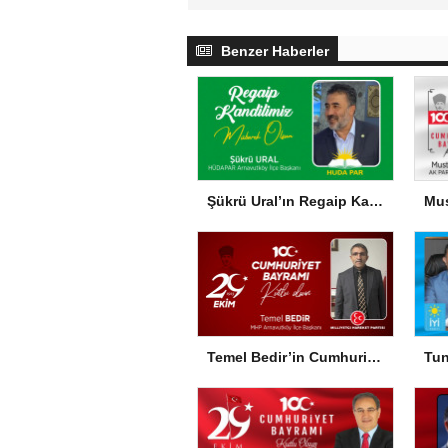
Benzer Haberler
Şükrü Ural’ın Regaip Kandili Mesajı
Temel Bedir’in Cumhuriyet Bayramı Mesajı