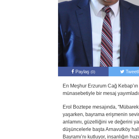
Paylaş
Tweet
(0)
En Meşhur Erzurum Cağ Kebap’ın 
münasebetiyle bir mesaj yayımladı
Erol Boztepe mesajında, “Mübare
yaşarken, bayrama erişmenin sevin
anlamını, güzelliğini ve değerini 
düşüncelerle başta Arnavutköy ha
Bayramı’nı kutluyor, insanlığın huz