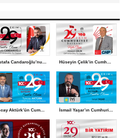
Mustafa Candaroğlu’nun Cumhuriyet Bayramı Mesajı
Hüseyin Çelik’in Cumhuriyet Bayramı Mesajı
Tuncay Aktürk’ün Cumhuriyet Bayramı Mesajı
İsmail Yaşar’ın Cumhuriyet Bayramı Mesajı