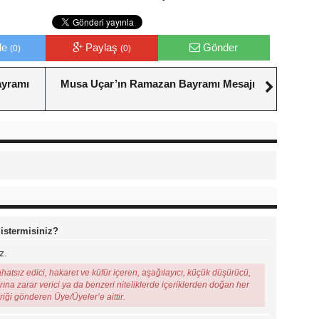
le
Paylaş
Gönder
(0)
(0)
ayramı
Musa Uçar’ın Ramazan Bayramı Mesajı
 istermisiniz?
z.
ahatsız edici, hakaret ve küfür içeren, aşağılayıcı, küçük düşürücü,
arına zarar verici ya da benzeri niteliklerde içeriklerden doğan her
eriği gönderen Üye/Üyeler’e aittir.