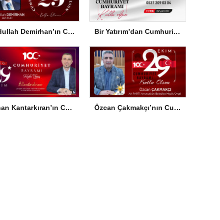
Abdullah Demirhan’ın Cumhuriyet Bayramı Mesajı
Bir Yatırım’dan Cumhuriyet Bayramı Mesajı
Hasan Kantarkıran’ın Cumhuriyet Bayramı Mesajı
Özcan Çakmakçı’nın Cumhuriyet Bayramı Mesajı