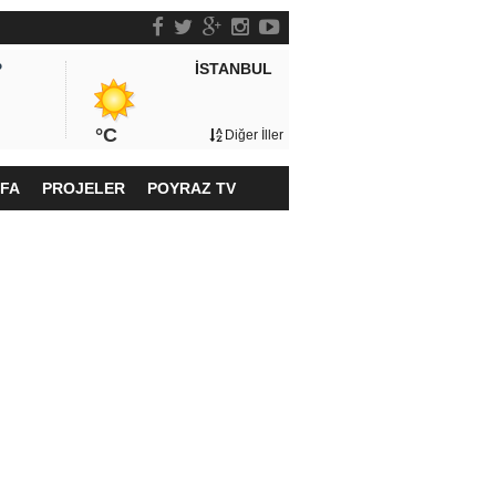
İSTANBUL
P
°C
Diğer İller
YFA
PROJELER
POYRAZ TV