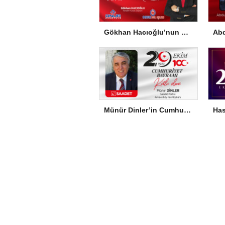
Gökhan Hacıoğlu’nun Cumhuriyet Bayramı Mesajı
Münür Dinler’in Cumhuriyet Bayramı Mesajı