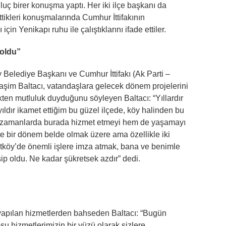
ç birer konuşma yaptı. Her iki ilçe başkanı da
tikleri konuşmalarında Cumhur İttifakının
in Yenikapı ruhu ile çalıştıklarını ifade ettiler.
 oldu”
Belediye Başkanı ve Cumhur İttifakı (Ak Parti –
şim Baltacı, vatandaşlara gelecek dönem projelerini
ten mutluluk duyduğunu söyleyen Baltacı: “Yıllardır
dır ikamet ettiğim bu güzel ilçede, köy halinden bu
li zamanlarda burada hizmet etmeyi hem de yaşamayı
te bir dönem belde olmak üzere ama özellikle iki
utköy’de önemli işlere imza atmak, bana ve benimle
sip oldu. Ne kadar şükretsek azdır” dedi.
 yapılan hizmetlerden bahseden Baltacı: “Bugün
su hizmetlerimizin bir yüzü olarak sizlere