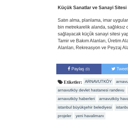
Küçük Sanatlar ve Sanayi Sitesi
Satın alma, planlama, imar uygula
bin metrekarelik alanda, sağlıksız 
sağlayacak küçü̈k sanayi sitesi ya
Tamir ve Bakım Alanları, Üretim Alan
Alanları, Rekreasyon ve Peyzaj Ala
Paylaş
Tweet
(0)
ARNAVUTKÖY
arnavu
Etiketler:
arnavutköy devlet hastanesi randevu
arnavutköy haberleri
arnavutköy hav
istanbul büyükşehir belediyesi
istanb
projeler
yeni havalimanı