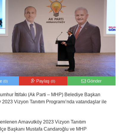
le
Paylaş
Gönder
(0)
(0)
mhur İttifakı (Ak Parti – MHP) Belediye Başkan
y 2023 Vizyon Tanıtım Programı’nda vatandaşlar ile
zenlenen Arnavutköy 2023 Vizyon Tanıtım
 İlçe Başkanı Mustafa Candaroğlu ve MHP