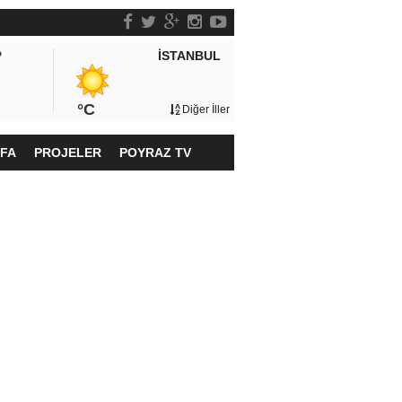
İSTANBUL
P
°C
Diğer İller
YFA
PROJELER
POYRAZ TV