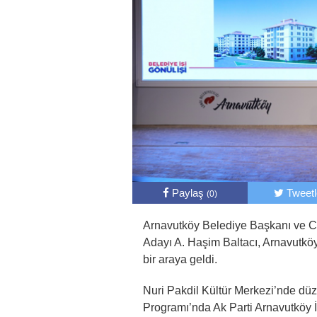
Paylaş
Tweet
(0)
Arnavutköy Belediye Başkanı ve Cu
Adayı A. Haşim Baltacı, Arnavutkö
bir araya geldi.
Nuri Pakdil Kültür Merkezi’nde dü
Programı’nda Ak Parti Arnavutköy