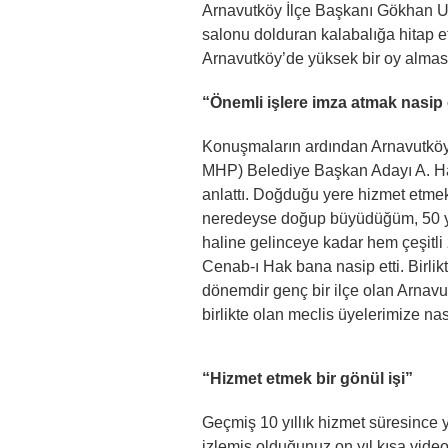
Arnavutköy İlçe Başkanı Gökhan Ulu
salonu dolduran kalabalığa hitap et
Arnavutköy’de yüksek bir oy alması iç
“Önemli işlere imza atmak nasip
Konuşmaların ardından Arnavutköy 
MHP) Belediye Başkan Adayı A. Ha
anlattı. Doğduğu yere hizmet etmek
neredeyse doğup büyüdüğüm, 50 yıl
haline gelinceye kadar hem çeşit
Cenab-ı Hak bana nasip etti. Birlik
dönemdir genç bir ilçe olan Arnav
birlikte olan meclis üyelerimize na
“Hizmet etmek bir gönül işi”
Geçmiş 10 yıllık hizmet süresince
izlemiş olduğunuz on yıl kısa video