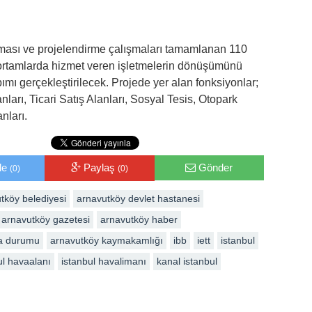
ması ve projelendirme çalışmaları tamamlanan 110
ortamlarda hizmet veren işletmelerin dönüşümünü
pımı gerçekleştirilecek. Projede yer alan fonksiyonlar;
ları, Ticari Satış Alanları, Sosyal Tesis, Otopark
nları.
le
Paylaş
Gönder
(0)
(0)
tköy belediyesi
arnavutköy devlet hastanesi
arnavutköy gazetesi
arnavutköy haber
a durumu
arnavutköy kaymakamlığı
ibb
iett
istanbul
ul havaalanı
istanbul havalimanı
kanal istanbul