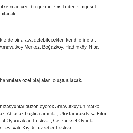
lkemizin yedi bölgesini temsil eden simgesel
apılacak.
liklerde bir araya gelebilecekleri kendilerine ait
a; Arnavutköy Merkez, Boğazköy, Hadımköy, Nisa
hanımlara özel plaj alanı oluşturulacak.
anizasyonlar düzenleyerek Arnavutköy’ün marka
cak. Atılacak başlıca adımlar; Uluslararası Kısa Film
anbul Oyuncakları Festivali, Geleneksel Oyunlar
estivali, Kışlık Lezzetler Festivali.