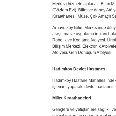
Merkezi hizmete açılacak. Bilim Me
(Gözlem Evi), Bilim ve deney Atölyel
Kıraathanesi, Müze, Çok Amaçlı Sal
Arnavutköy Bilim Merkezinde dileye
araştırma ve uygulama imkanı bulac
Robotik ve Kodlama Atölyesi, Üret
Bilişim Merkezi, Elektronik Atölye
Atölyesi, Geri Dönüşüm Atölyesi.
Hadımköy Devlet Hastanesi
Hadımköy Hastane Mahallesi’ndeki t
işlemini yaparak, devlet hastanesi
Millet Kıraathaneleri
Gençlere ve yetişkinlere sağlıklı v
sosyal imkanları sunan 5 adet yeni