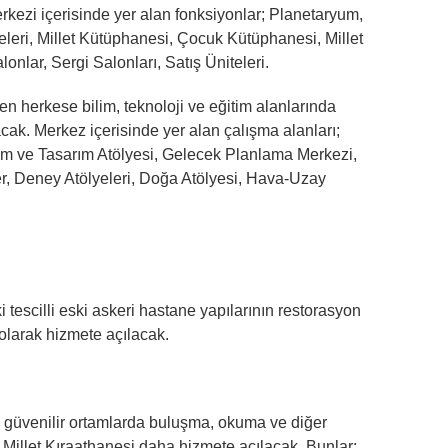
rkezi içerisinde yer alan fonksiyonlar; Planetaryum,
eri, Millet Kütüphanesi, Çocuk Kütüphanesi, Millet
onlar, Sergi Salonları, Satış Üniteleri.
n herkese bilim, teknoloji ve eğitim alanlarında
ak. Merkez içerisinde yer alan çalışma alanları;
im ve Tasarım Atölyesi, Gelecek Planlama Merkezi,
ler, Deney Atölyeleri, Doğa Atölyesi, Hava-Uzay
escilli eski askeri hastane yapılarının restorasyon
 olarak hizmete açılacak.
e güvenilir ortamlarda buluşma, okuma ve diğer
 Millet Kıraathanesi daha hizmete açılacak. Bunlar;