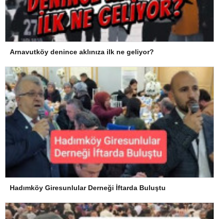
Arnavutköy denince aklınıza ilk ne geliyor?
Hadımköy Giresunlular Derneği İftarda Buluştu