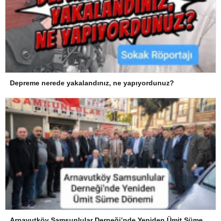
Depreme nerede yakalandınız, ne yapıyordunuz?
Arnavutköy Samsunlular Derneği’nde Yeniden Ümit Süme Dönemi