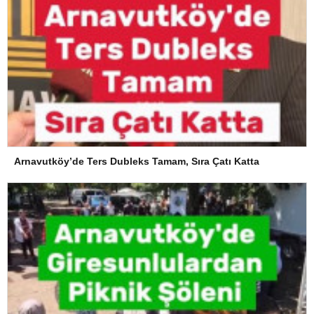
Arnavutköy’de Ters Dubleks Tamam, Sıra Çatı Katta