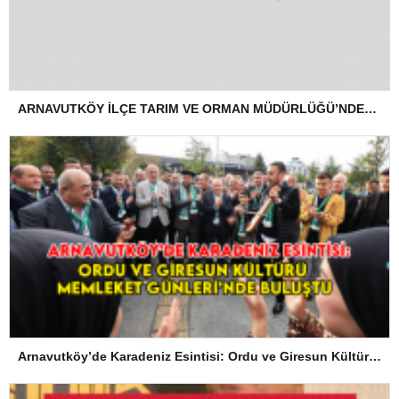
ARNAVUTKÖY İLÇE TARIM VE ORMAN MÜDÜRLÜĞÜ’NDEN İLANEN TEBLİGAT
Arnavutköy’de Karadeniz Esintisi: Ordu ve Giresun Kültürü Memleket Günleri’nde Buluştu