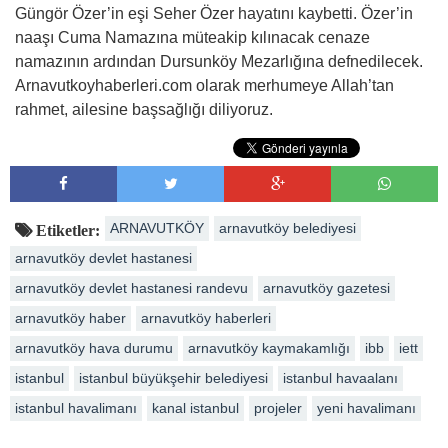
Güngör Özer’in eşi Seher Özer hayatını kaybetti. Özer’in
naaşı Cuma Namazına müteakip kılınacak cenaze
namazının ardından Dursunköy Mezarlığına defnedilecek.
Arnavutkoyhaberleri.com olarak merhumeye Allah’tan
rahmet, ailesine başsağlığı diliyoruz.
ARNAVUTKÖY
arnavutköy belediyesi
Etiketler:
arnavutköy devlet hastanesi
arnavutköy devlet hastanesi randevu
arnavutköy gazetesi
arnavutköy haber
arnavutköy haberleri
arnavutköy hava durumu
arnavutköy kaymakamlığı
ibb
iett
istanbul
istanbul büyükşehir belediyesi
istanbul havaalanı
istanbul havalimanı
kanal istanbul
projeler
yeni havalimanı