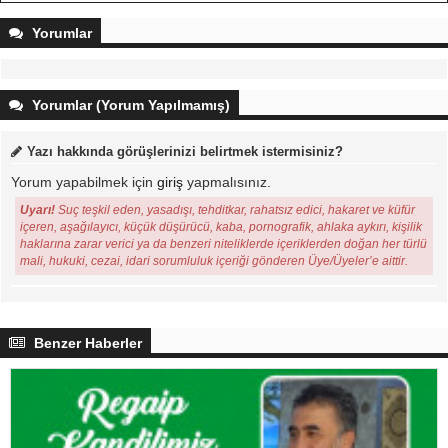
Yorumlar
Yorumlar (Yorum Yapılmamış)
Yazı hakkında görüşlerinizi belirtmek istermisiniz?
Yorum yapabilmek için
giriş
yapmalısınız.
Uyarı!
Suç teşkil eden, yasadışı, tehditkar, rahatsız edici, hakaret ve küfür
içeren, aşağılayıcı, küçük düşürücü, kaba, pornografik, ahlaka aykırı, kişilik
haklarına zarar verici ya da benzeri niteliklerde içeriklerden doğan her türlü
mali, hukuki, cezai, idari sorumluluk içeriği gönderen Üye/Üyeler’e aittir.
Benzer Haberler