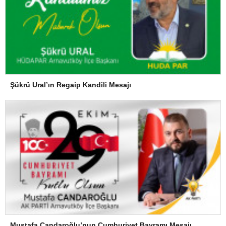
Şükrü Ural’ın Regaip Kandili Mesajı
Mustafa Candaroğlu’nun Cumhuriyet Bayramı Mesajı