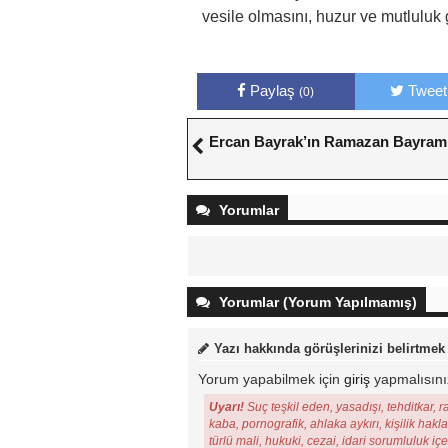
vesile olmasını, huzur ve mutluluk 
Paylaş
Tweet
(0)
Ercan Bayrak’ın Ramazan Bayramı
Yorumlar
Yorumlar (Yorum Yapılmamış)
Yazı hakkında görüşlerinizi belirtmek
Yorum yapabilmek için
giriş
yapmalısını
Uyarı!
Suç teşkil eden, yasadışı, tehditkar, r
kaba, pornografik, ahlaka aykırı, kişilik hakl
türlü mali, hukuki, cezai, idari sorumluluk iç