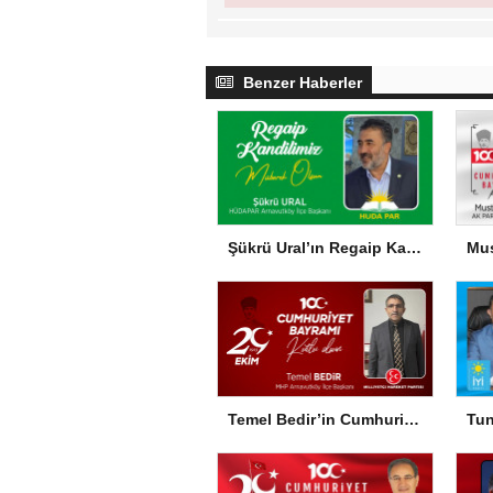
Benzer Haberler
Şükrü Ural’ın Regaip Kandili Mesajı
Temel Bedir’in Cumhuriyet Bayramı Mesajı