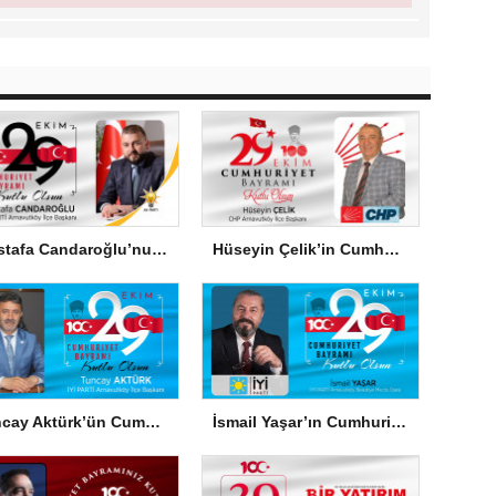
Mustafa Candaroğlu’nun Cumhuriyet Bayramı Mesajı
Hüseyin Çelik’in Cumhuriyet Bayramı Mesajı
Tuncay Aktürk’ün Cumhuriyet Bayramı Mesajı
İsmail Yaşar’ın Cumhuriyet Bayramı Mesajı