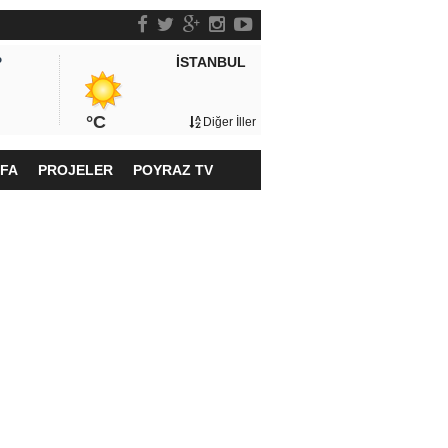
İSTANBUL
P
°C
Diğer İller
YFA
PROJELER
POYRAZ TV