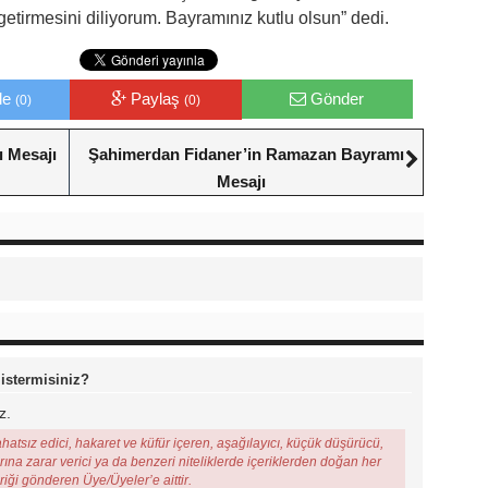
getirmesini diliyorum. Bayramınız kutlu olsun” dedi.
le
Paylaş
Gönder
(0)
(0)
 Mesajı
Şahimerdan Fidaner’in Ramazan Bayramı
Mesajı
 istermisiniz?
z.
ahatsız edici, hakaret ve küfür içeren, aşağılayıcı, küçük düşürücü,
arına zarar verici ya da benzeri niteliklerde içeriklerden doğan her
eriği gönderen Üye/Üyeler’e aittir.