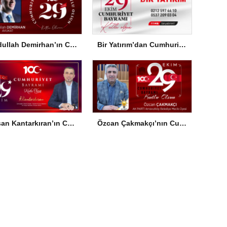
Abdullah Demirhan’ın Cumhuriyet Bayramı Mesajı
Bir Yatırım’dan Cumhuriyet Bayramı Mesajı
Hasan Kantarkıran’ın Cumhuriyet Bayramı Mesajı
Özcan Çakmakçı’nın Cumhuriyet Bayramı Mesajı