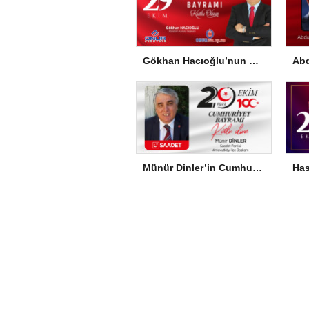
Gökhan Hacıoğlu’nun Cumhuriyet Bayramı Mesajı
Münür Dinler’in Cumhuriyet Bayramı Mesajı