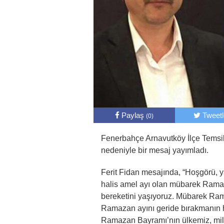
Paylaş
Tweet
(0)
Fenerbahçe Arnavutköy İlçe Temsi
nedeniyle bir mesaj yayımladı.
Ferit Fidan mesajında, “Hoşgörü, ya
halis amel ayı olan mübarek Rama
bereketini yaşıyoruz. Mübarek Ram
Ramazan ayını geride bırakmanın 
Ramazan Bayramı’nın ülkemiz, mille