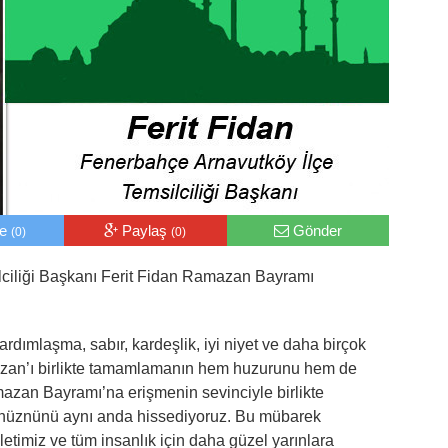
le
Paylaş
Gönder
(0)
(0)
lciliği Başkanı Ferit Fidan Ramazan Bayramı
rdımlaşma, sabır, kardeşlik, iyi niyet ve daha birçok
zan’ı birlikte tamamlamanın hem huzurunu hem de
azan Bayramı’na erişmenin sevinciyle birlikte
hüznünü aynı anda hissediyoruz. Bu mübarek
timiz ve tüm insanlık için daha güzel yarınlara