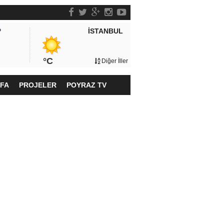
İSTANBUL
P
°C
Diğer İller
YFA
PROJELER
POYRAZ TV