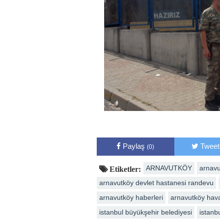
Paylaş
Tweet
(0)
ARNAVUTKÖY
arnavu
Etiketler:
arnavutköy devlet hastanesi randevu
arnavutköy haberleri
arnavutköy hav
istanbul büyükşehir belediyesi
istanb