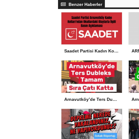
Benzer Haberler
Saadet Partisi Kadın Kolları’ndan Okullardaki Olaylarla İlgili Basın Açıklaması
Arnavutköy’de Ters Dubleks Tamam, Sıra Çatı Katta