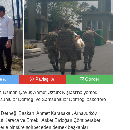
le
Paylaş
Gönder
(0)
(0)
de Uzman Çavuş Ahmet Öztürk Kışlası’na yemek
sunlular Derneği ve Samsunlular Derneği askerlere
r Derneği Başkanı Ahmet Karasakal, Arnavutköy
uf Karaca ve Emekli Asker Erdoğan Çönt beraber
rlerle bir süre sohbet eden dernek başkanları