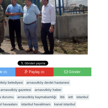
le
Paylaş
Gönder
(0)
(0)
tköy belediyesi
arnavutköy devlet hastanesi
arnavutköy gazetesi
arnavutköy haber
a durumu
arnavutköy kaymakamlığı
ibb
iett
istanbul
ul havaalanı
istanbul havalimanı
kanal istanbul