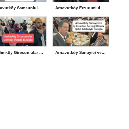
Arnavutköy Samsunlular Derneği’nde Yeniden Ümit Süme Dönemi
Arnavutköy Erzurumlular Derneği’nden İftar
Hadımköy Giresunlular Derneği İftarda Buluştu
Arnavutköy Sanayici ve İş İnsanları Derneği İftarda Şehit Aileleriyle Buluştu