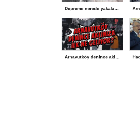
Depreme nerede yakalandınız, ne yapıyordunuz?
Arnavutköy denince aklınıza ilk ne geliyor?