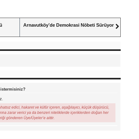
ü
Arnavutköy’de Demokrasi Nöbeti Sürüyor
 istermisiniz?
z.
ahatsız edici, hakaret ve küfür içeren, aşağılayıcı, küçük düşürücü,
arına zarar verici ya da benzeri niteliklerde içeriklerden doğan her
eriği gönderen Üye/Üyeler’e aittir.