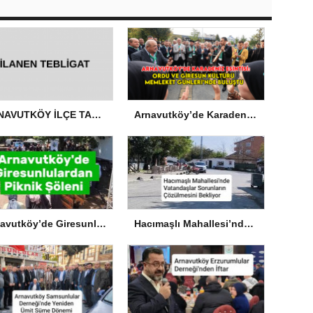
ARNAVUTKÖY İLÇE TARIM VE ORMAN MÜDÜRLÜĞÜ’NDEN İLANEN TEBLİGAT
Arnavutköy’de Karadeniz Esintisi: Ordu ve Giresun Kültürü Memleket Günleri’nde Buluştu
Arnavutköy’de Giresunlulardan Piknik Şöleni
Hacımaşlı Mahallesi’nde Vatandaşlar Sorunların Çözülmesini Bekliyor