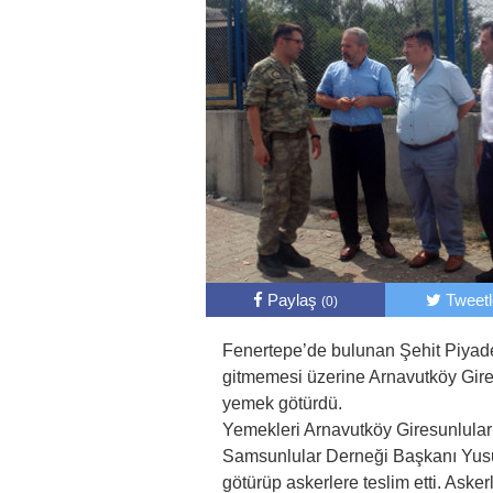
Paylaş
Tweet
(0)
Fenertepe’de bulunan Şehit Piya
gitmemesi üzerine Arnavutköy Gire
yemek götürdü.
Yemekleri Arnavutköy Giresunlula
Samsunlular Derneği Başkanı Yus
götürüp askerlere teslim etti. Aske