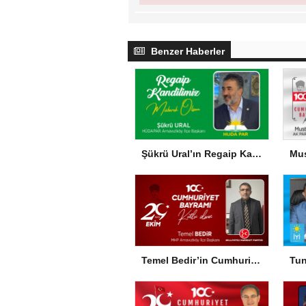
Benzer Haberler
Şükrü Ural’ın Regaip Kandili Mesajı
Temel Bedir’in Cumhuriyet Bayramı Mesajı