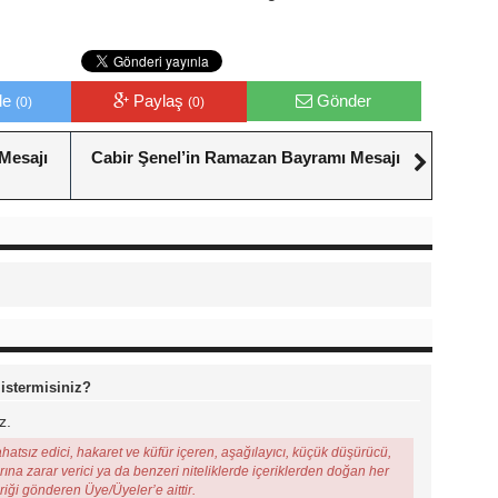
le
Paylaş
Gönder
(0)
(0)
Mesajı
Cabir Şenel’in Ramazan Bayramı Mesajı
 istermisiniz?
z.
ahatsız edici, hakaret ve küfür içeren, aşağılayıcı, küçük düşürücü,
arına zarar verici ya da benzeri niteliklerde içeriklerden doğan her
eriği gönderen Üye/Üyeler’e aittir.