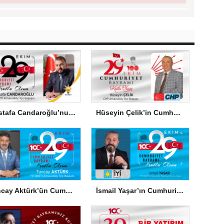
Mustafa Candaroğlu’nun Cumhuriyet Bayramı Mesajı
Hüseyin Çelik’in Cumhuriyet Bayramı Mesajı
Tuncay Aktürk’ün Cumhuriyet Bayramı Mesajı
İsmail Yaşar’ın Cumhuriyet Bayramı Mesajı