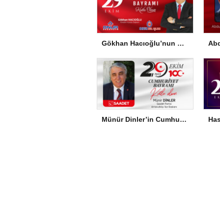
Gökhan Hacıoğlu’nun Cumhuriyet Bayramı Mesajı
Münür Dinler’in Cumhuriyet Bayramı Mesajı