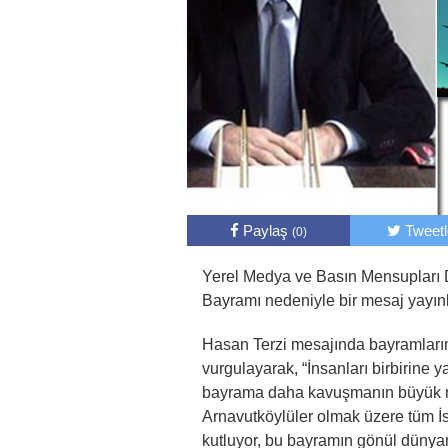
Paylaş
Tweet
(0)
Yerel Medya ve Basın Mensuplar
Bayramı nedeniyle bir mesaj yayınl
Hasan Terzi mesajında bayramların b
vurgulayarak, “İnsanları birbirine y
bayrama daha kavuşmanın büyük mu
Arnavutköylüler olmak üzere tüm 
kutluyor, bu bayramın gönül dünyam