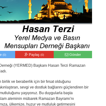
le
Paylaş
Gönder
(0)
(0)
ı Derneği (YERMED) Başkanı Hasan Terzi Ramazan
adı.
irlik ve beraberlik için bir fırsat olduğunu
akınlaştıran, sevgi ve dostluk bağlarını güçlendiren bir
tluluğunu yaşıyoruz. Bu duygularla başta
İslam aleminin mübarek Ramazan Bayramı’nı
ıza, ülkemize, huzur ve mutluluk getirmesini