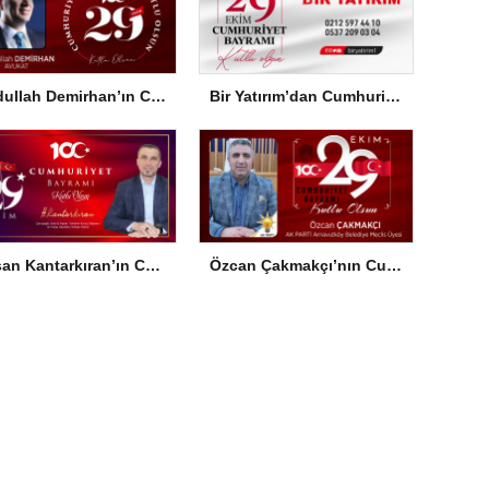
Abdullah Demirhan’ın Cumhuriyet Bayramı Mesajı
Bir Yatırım’dan Cumhuriyet Bayramı Mesajı
Hasan Kantarkıran’ın Cumhuriyet Bayramı Mesajı
Özcan Çakmakçı’nın Cumhuriyet Bayramı Mesajı