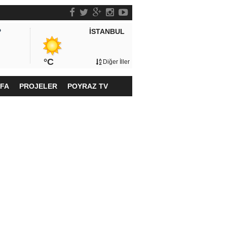
İSTANBUL
P
°C
Diğer İller
YFA
PROJELER
POYRAZ TV