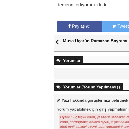
temenni ediyorum” dedi.
Paylaş
Tweet
(0)
Musa Uçar’ın Ramazan Bayramı 
Yorumlar
Yorumlar (Yorum Yapılmamış)
Yazı hakkında görüşlerinizi belirtmek
Yorum yapabilmek için
giriş
yapmalısını
Uyarı!
Suç teşkil eden, yasadışı, tehditkar, r
kaba, pornografik, ahlaka aykırı, kişilik hakl
türlü mali, hukuki, cezai, idari sorumluluk iç