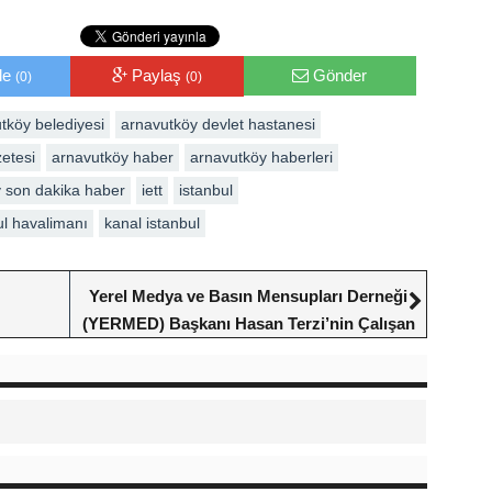
le
Paylaş
Gönder
(0)
(0)
tköy belediyesi
arnavutköy devlet hastanesi
etesi
arnavutköy haber
arnavutköy haberleri
 son dakika haber
iett
istanbul
ul havalimanı
kanal istanbul
Yerel Medya ve Basın Mensupları Derneği
(YERMED) Başkanı Hasan Terzi’nin Çalışan
Gazeteciler Günü Mesajı