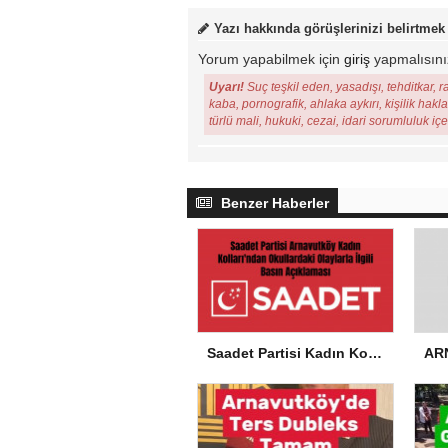
Yazı hakkında görüşlerinizi belirtmek
Yorum yapabilmek için
giriş
yapmalısını
Uyarı!
Suç teşkil eden, yasadışı, tehditkar, r
kaba, pornografik, ahlaka aykırı, kişilik hakl
türlü mali, hukuki, cezai, idari sorumluluk iç
Benzer Haberler
Saadet Partisi Kadın Kolları’ndan Okullardaki Olaylarla İlgili Basın Açıklaması