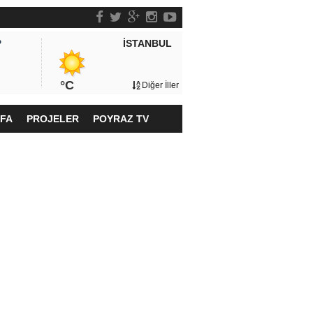
İSTANBUL
P
°C
Diğer İller
YFA
PROJELER
POYRAZ TV