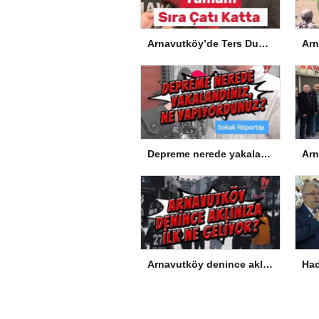
Arnavutköy’de Ters Dubleks Tamam, Sıra Çatı Katta
Depreme nerede yakalandınız, ne yapıyordunuz?
Arnavutköy denince aklınıza ilk ne geliyor?