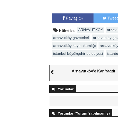
Paylaş
Tweet
(0)
ARNAVUTKÖY
arnavu
Etiketler:
arnavutköy gazeteleri
arnavutköy gaz
arnavutköy kaymakamlığı
arnavutköy
istanbul büyükşehir belediyesi
istanb
Arnavutköy’e Kar Yağdı
Yorumlar
Yorumlar (Yorum Yapılmamış)