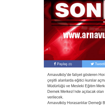
Paylaş
Tweet
(0)
Arnavutköy’de faliyet gösteren Hor
çeşitli alanlarda eğitici kurslar aç
Müdürlüğü ve Mesleki Eğitim Merkez
Dernek Merkezi’nde açılacak olan 
verilecek.
Arnavutköy Horasanlılar Derneği Ba