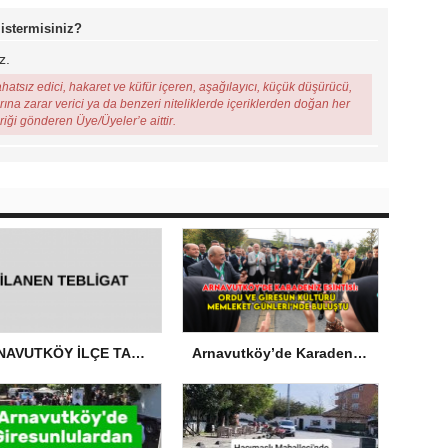
 istermisiniz?
z.
ahatsız edici, hakaret ve küfür içeren, aşağılayıcı, küçük düşürücü,
arına zarar verici ya da benzeri niteliklerde içeriklerden doğan her
eriği gönderen Üye/Üyeler’e aittir.
ARNAVUTKÖY İLÇE TARIM VE ORMAN MÜDÜRLÜĞÜ’NDEN İLANEN TEBLİGAT
Arnavutköy’de Karadeniz Esintisi: Ordu ve Giresun Kültürü Memleket Günleri’nde Buluştu