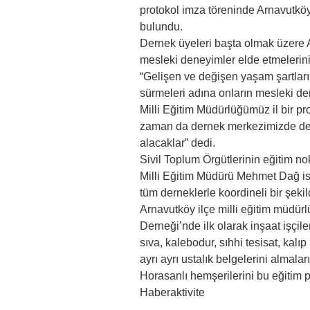
protokol imza töreninde Arnavutkö
bulundu.
Dernek üyeleri başta olmak üzere 
mesleki deneyimler elde etmelerini
“Gelişen ve değişen yaşam şartları
sürmeleri adına onların mesleki de
Milli Eğitim Müdürlüğümüz il bir pro
zaman da dernek merkezimizde ders 
alacaklar” dedi.
Sivil Toplum Örgütlerinin eğitim n
Milli Eğitim Müdürü Mehmet Dağ is
tüm derneklerle koordineli bir şekil
Arnavutköy ilçe milli eğitim müdürl
Derneği’nde ilk olarak inşaat işçiler
sıva, kalebodur, sıhhi tesisat, kalıp 
ayrı ayrı ustalık belgelerini almalar
Horasanlı hemşerilerini bu eğitim p
Haberaktivite