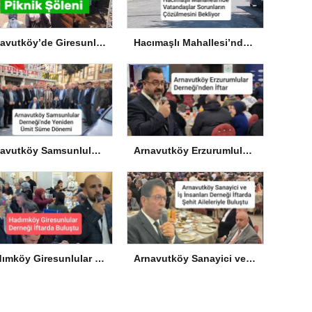
Arnavutköy’de Giresunlulardan Piknik Şöleni
Hacımaşlı Mahallesi’nde Vatandaşlar Sorunların Çözülmesini Bekliyor
Arnavutköy Samsunlular Derneği’nde Yeniden Ümit Süme Dönemi
Arnavutköy Erzurumlular Derneği’nden İftar
Hadımköy Giresunlular Derneği İftarda Buluştu
Arnavutköy Sanayici ve İş İnsanları Derneği İftarda Şehit Aileleriyle Buluştu