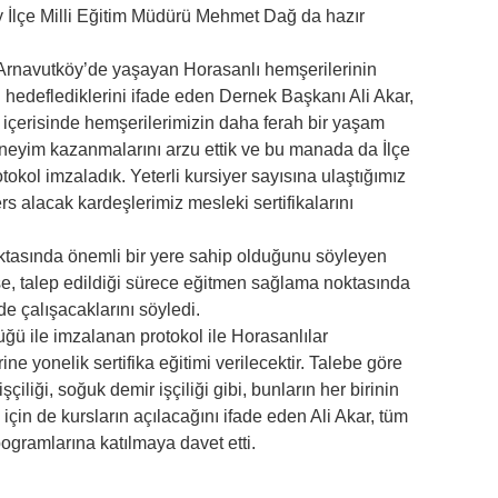
y İlçe Milli Eğitim Müdürü Mehmet Dağ da hazır
Arnavutköy’de yaşayan Horasanlı hemşerilerinin
 hedeflediklerini ifade eden Dernek Başkanı Ali Akar,
 içerisinde hemşerilerimizin daha ferah bir yaşam
neyim kazanmalarını arzu ettik ve bu manada da İlçe
tokol imzaladık. Yeterli kursiyer sayısına ulaştığımız
alacak kardeşlerimiz mesleki sertifikalarını
oktasında önemli bir yere sahip olduğunu söyleyen
e, talep edildiği sürece eğitmen sağlama noktasında
de çalışacaklarını söyledi.
üğü ile imzalanan protokol ile Horasanlılar
ine yonelik sertifika eğitimi verilecektir. Talebe göre
işçiliği, soğuk demir işçiliği gibi, bunların her birinin
ı için de kursların açılacağını ifade eden Ali Akar, tüm
ogramlarına katılmaya davet etti.