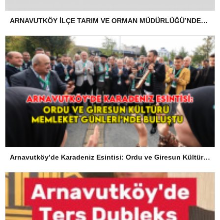
ARNAVUTKÖY İLÇE TARIM VE ORMAN MÜDÜRLÜĞÜ’NDEN İLANEN TEBLİGAT
Arnavutköy’de Karadeniz Esintisi: Ordu ve Giresun Kültürü Memleket Günleri’nde Buluştu