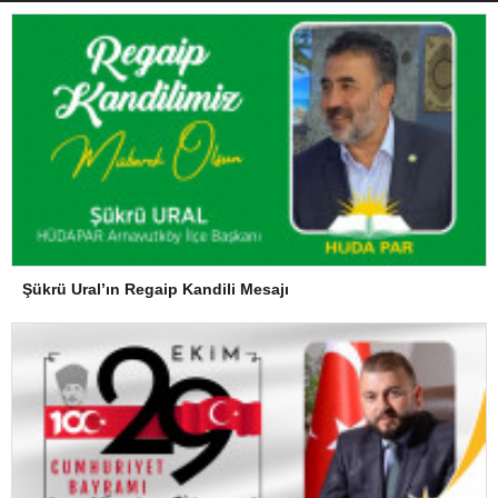
Şükrü Ural’ın Regaip Kandili Mesajı