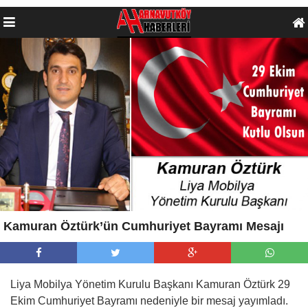
Kamuran Öztürk’ün Cumhuriyet Bayramı Mesajı
Liya Mobilya Yönetim Kurulu Başkanı Kamuran Öztürk 29
Ekim Cumhuriyet Bayramı nedeniyle bir mesaj yayımladı.