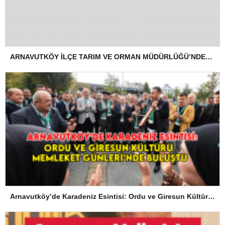
ARNAVUTKÖY İLÇE TARIM VE ORMAN MÜDÜRLÜĞÜ’NDEN İLANEN TEBLİGAT
Arnavutköy’de Karadeniz Esintisi: Ordu ve Giresun Kültürü Memleket Günleri’nde Buluştu