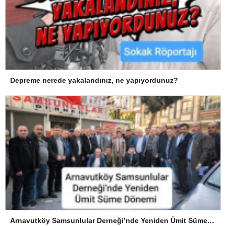
Depreme nerede yakalandınız, ne yapıyordunuz?
Arnavutköy Samsunlular Derneği’nde Yeniden Ümit Süme Dönemi