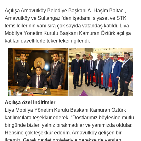
Açılışa Arnavutköy Belediye Başkanı A. Haşim Baltacı,
Arnavutköy ve Sultangazi’den işadamı, siyaset ve STK
temsilcilerinin yanı sıra çok sayıda vatandaş katıldı. Liya
Mobilya Yönetim Kurulu Başkanı Kamuran Öztürk açılışa
katılan davetlilerle teker teker ilgilendi.
Açılışa özel indirimler
Liya Mobilya Yönetim Kurulu Başkanı Kamuran Öztürk
katılımcılara teşekkür ederek, “Dostlarımız böylesine mutlu
bir günde bizleri yalnız bırakmadılar ve yanımızda oldular.
Hepsine çok teşekkür ederim. Arnavutköy gelişen bir
ilçemiz. Gerek devlet projeleriyle gerekse de yapılan