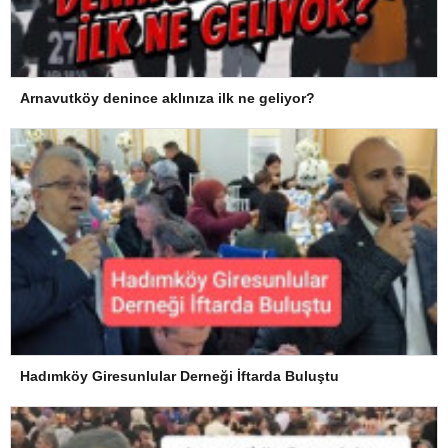
Arnavutköy denince aklınıza ilk ne geliyor?
Hadımköy Giresunlular Derneği İftarda Buluştu