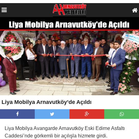
Liya Mobilya Arnavutköy’de Açıldı
Liya Mobilya Avangarde Arnavutköy Eski Edirne Asfaltı
Caddesi’nde görkemli bir açılışla hizmete girdi.