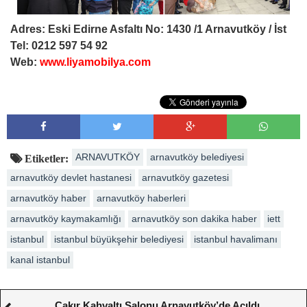
Adres: Eski Edirne Asfaltı No: 1430 /1 Arnavutköy / İst
Tel: 0212 597 54 92
Web:
www.liyamobilya.com
ARNAVUTKÖY
arnavutköy belediyesi
Etiketler:
arnavutköy devlet hastanesi
arnavutköy gazetesi
arnavutköy haber
arnavutköy haberleri
arnavutköy kaymakamlığı
arnavutköy son dakika haber
iett
istanbul
istanbul büyükşehir belediyesi
istanbul havalimanı
kanal istanbul
Çakır Kahvaltı Salonu Arnavutköy’de Açıldı