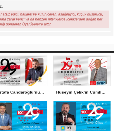
z.
ahatsız edici, hakaret ve küfür içeren, aşağılayıcı, küçük düşürücü,
arına zarar verici ya da benzeri niteliklerde içeriklerden doğan her
eriği gönderen Üye/Üyeler’e aittir.
Mustafa Candaroğlu’nun Cumhuriyet Bayramı Mesajı
Hüseyin Çelik’in Cumhuriyet Bayramı Mesajı