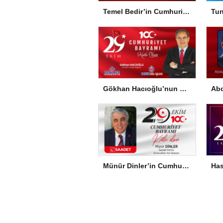
Temel Bedir’in Cumhuriyet Bayramı Mesajı
Gökhan Hacıoğlu’nun Cumhuriyet Bayramı Mesajı
Münür Dinler’in Cumhuriyet Bayramı Mesajı