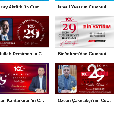
Tuncay Aktürk’ün Cumhuriyet Bayramı Mesajı
İsmail Yaşar’ın Cumhuriyet Bayramı Mesajı
Abdullah Demirhan’ın Cumhuriyet Bayramı Mesajı
Bir Yatırım’dan Cumhuriyet Bayramı Mesajı
Hasan Kantarkıran’ın Cumhuriyet Bayramı Mesajı
Özcan Çakmakçı’nın Cumhuriyet Bayramı Mesajı