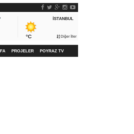
İSTANBUL
P
°C
Diğer İller
YFA
PROJELER
POYRAZ TV