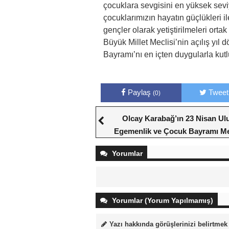
çocuklara sevgisini en yüksek sevi
çocuklarımızın hayatın güçlükleri 
gençler olarak yetiştirilmeleri ort
Büyük Millet Meclisi’nin açılış y
Bayramı’nı en içten duygularla kut
Paylaş
Tweet
(0)
Olcay Karabağ’ın 23 Nisan Ul
Egemenlik ve Çocuk Bayramı Me
Yorumlar
Yorumlar (Yorum Yapılmamış)
Yazı hakkında görüşlerinizi belirtmek