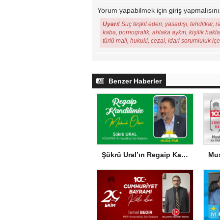
Yorum yapabilmek için
giriş
yapmalısını
Uyarı!
Suç teşkil eden, yasadışı, tehditkar, r
kaba, pornografik, ahlaka aykırı, kişilik hakl
türlü mali, hukuki, cezai, idari sorumluluk iç
Benzer Haberler
Şükrü Ural’ın Regaip Kandili Mesajı