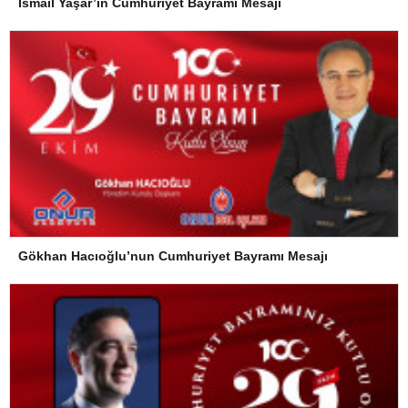
İsmail Yaşar’ın Cumhuriyet Bayramı Mesajı
Gökhan Hacıoğlu’nun Cumhuriyet Bayramı Mesajı