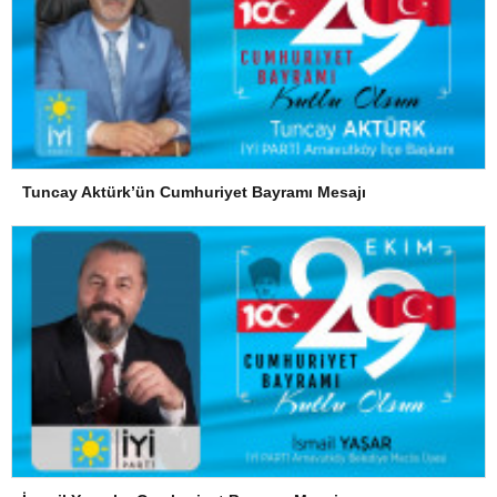
Tuncay Aktürk’ün Cumhuriyet Bayramı Mesajı