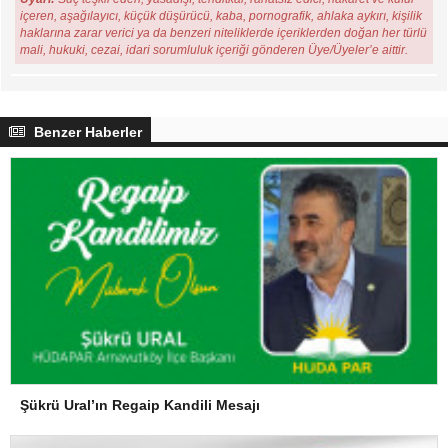
içeren, aşağılayıcı, küçük düşürücü, kaba, pornografik, ahlaka aykırı, kişilik
haklarına zarar verici ya da benzeri niteliklerde içeriklerden doğan her türlü
mali, hukuki, cezai, idari sorumluluk içeriği gönderen Üye/Üyeler’e aittir.
Benzer Haberler
Şükrü Ural’ın Regaip Kandili Mesajı