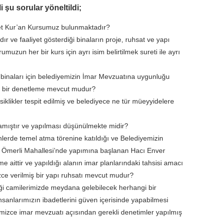
li şu sorular yöneltildi;
det Kur’an Kursumuz bulunmaktadır?
ır ve faaliyet gösterdiği binaların proje, ruhsat ve yapı
uzun her bir kurs için ayrı isim belirtilmek sureti ile ayrı
 binaları için belediyemizin İmar Mevzuatına uygunluğu
u bir denetleme mevcut mudur?
iklikler tespit edilmiş ve belediyece ne tür müeyyidelere
mıştır ve yapılması düşünülmekte midir?
erde temel atma törenine katıldığı ve Belediyemizin
ığı Ömerli Mahallesi’nde yapımına başlanan Hacı Enver
 aittir ve yapıldığı alanın imar planlarındaki tahsisi amacı
zce verilmiş bir yapı ruhsatı mevcut mudur?
iği camilerimizde meydana gelebilecek herhangi bir
nlarımızın ibadetlerini güven içerisinde yapabilmesi
mizce imar mevzuatı açısından gerekli denetimler yapılmış