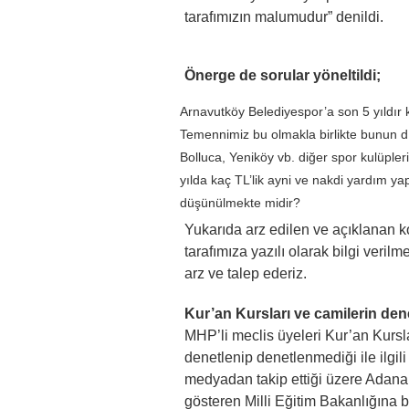
tarafımızın malumudur” denildi.
Önerge de sorular yöneltildi;
Arnavutköy Belediyespor’a son 5 yıldır 
Temennimiz bu olmakla birlikte bunun d
Bolluca, Yeniköy vb. diğer spor kulüpler
yılda kaç TL’lik ayni ve nakdi yardım y
düşünülmekte midir?
Yukarıda arz edilen ve açıklanan k
tarafımıza yazılı olarak bilgi ver
arz ve talep ederiz.
Kur’an Kursları ve camilerin den
MHP’li meclis üyeleri Kur’an Kursl
denetlenip denetlenmediği ile ilgil
medyadan takip ettiği üzere Adana’
gösteren Milli Eğitim Bakanlığına b