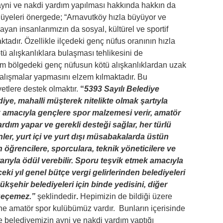
ayni ve nakdi yardım yapılması hakkında hakkın da
 üyeleri önergede; “Arnavutköy hızla büyüyor ve
şayan insanlarımızın da sosyal, kültürel ve sportif
aktadır. Özellikle ilçedeki genç nüfus oranının hızla
ü alışkanlıklara bulaşması tehlikesini de
um bölgedeki genç nüfusun kötü alışkanlıklardan uzak
alışmalar yapmasını elzem kılmaktadır. Bu
iyetlere destek olmaktır.
“
5393 Sayılı Belediye
e, mahalli müşterek nitelikte olmak şartıyla
k amacıyla gençlere spor malzemesi verir, amatör
rdım yapar ve gerekli desteği sağlar, her türlü
ler, yurt içi ve yurt dışı müsabakalarda üstün
 öğrencilere, sporculara, teknik yöneticilere ve
arıyla ödül verebilir. Sporu teşvik etmek amacıyla
eki yıl genel bütçe vergi gelirlerinden belediyeleri
kşehir belediyeleri için binde yedisini, diğer
i geçemez.”
şeklindedir
.
Hepimizin de bildiği üzere
ne amatör spor kulübümüz vardır. Bunların içerisinde
belediyemizin ayni ve nakdi yardım yaptığı