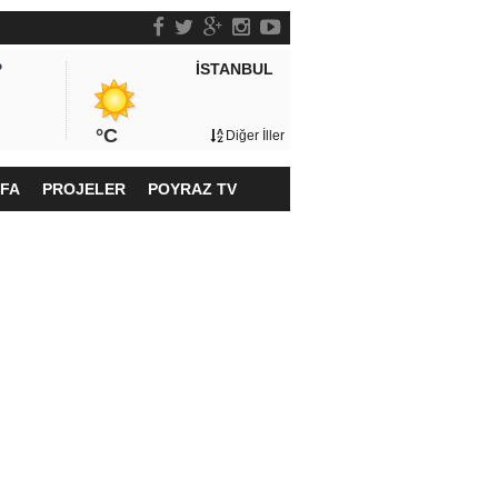
İSTANBUL
P
°C
Diğer İller
YFA
PROJELER
POYRAZ TV