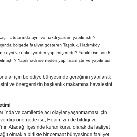
kaç TL tutarında ayni ve nakdi yardım yapılmıştır?
ışında bölgede faaliyet gösteren Taşoluk, Hadımköy,
ine ayni ve nakdi yardım yapılmış mıdır? Yapıldı ise son 5
apılmıştır? Yapılmadı ise neden yapılmamıştır ve yapılması
onular için belediye bünyesinde gereğinin yapılarak
ilmesini ve önergemizin başkanlık makamına havalesini
etimi
arı’nda ve camilerde acı olaylar yaşanmaması için
i verdiği önergede ise; Hepimizin de bildiği ve
nın Aladağ İlçesinde kuran kursu olarak da faaliyet
ağlı olmakla birlikte bir cemaat bünyesinde faaliyet