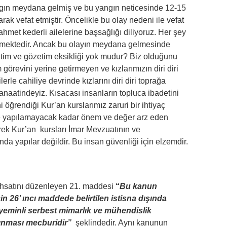
ngın meydana gelmiş ve bu yangın neticesinde 12-15
rak vefat etmiştir. Öncelikle bu olay nedeni ile vefat
ahmet kederli ailelerine başsağlığı diliyoruz. Her şey
 gelmektedir. Ancak bu olayın meydana gelmesinde
etim ve gözetim eksikliği yok mudur? Biz olduğunu
örevini yerine getirmeyen ve kızlarımızın diri diri
rle cahiliye devrinde kızlarını diri diri toprağa
anaatindeyiz. Kısacası insanların topluca ibadetini
i öğrendiği Kur’an kurslarımız zaruri bir ihtiyaç
lde yapılamayacak kadar önem ve değer arz eden
erek Kur’an kursları İmar Mevzuatının ve
nda yapılar değildir. Bu insan güvenliği için elzemdir.
hsatını düzenleyen 21. maddesi
“
Bu kanun
n 26’ ıncı maddede belirtilen istisna dışında
 yeminli serbest mimarlık ve mühendislik
lınması mecburidir”
şeklindedir. Aynı kanunun