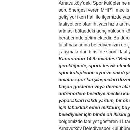
Arnavutköy’deki Spor kulüplerine 
soru önergesi veren MHP’li meclis
gelişiyor iken hali ile ilçemizde ya
faaliyetlere olan ihtiyacı hızla artm
artması bölgedeki genç nüfusun köt
beraberinde getirmektedir. Bu dur
tutulması adına belediyemizin de ç
çalışmalardan birisi de sportif faal
Kanununun 14 /b maddesi ‘Belediy
gerektiğinde, sporu teşvik etme
spor kulüplerine ayni ve nakdi ya
amatör spor karşılaşmaları düzen
başarı gösteren veya derece alan
antrenörlere belediye meclisi kar
yapacakları nakdi yardım, bir önc
için tahakkuk eden miktarın; büyü
belediyeler için binde on ikisin
bölgemizde faaliyet gösteren 11 ta
Arnavutköy Belediyespor Kulübüne 