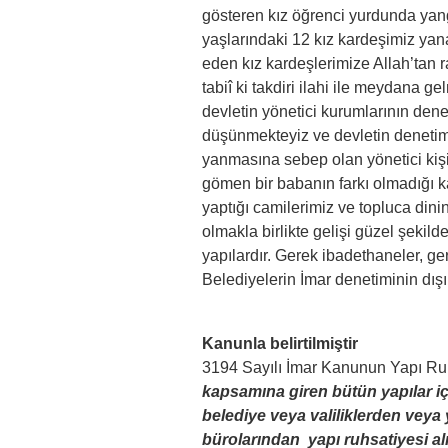
gösteren kız öğrenci yurdunda ya
yaşlarındaki 12 kız kardeşimiz yana
eden kız kardeşlerimize Allah’tan r
tabiî ki takdiri ilahi ile meydana
devletin yönetici kurumlarının den
düşünmekteyiz ve devletin denetim g
yanmasına sebep olan yönetici kişile
gömen bir babanın farkı olmadığı k
yaptığı camilerimiz ve topluca dinin
olmakla birlikte gelişi güzel şeki
yapılardır. Gerek ibadethaneler, g
Belediyelerin İmar denetiminin dışı
Kanunla belirtilmiştir
3194 Sayılı İmar Kanunun Yapı Ru
kapsamına giren bütün yapılar içi
belediye veya valiliklerden veya
bürolarından yapı ruhsatiyesi a