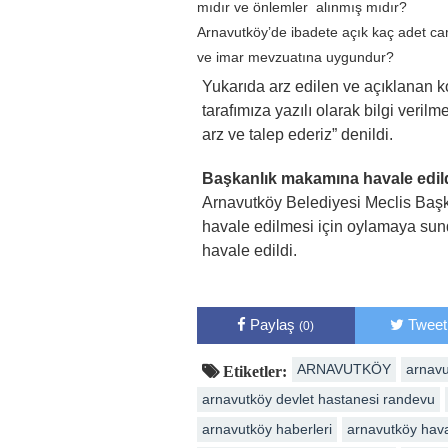
mıdır ve önlemler alınmış mıdır?
Arnavutköy’de ibadete açık kaç adet ca
ve imar mevzuatına uygundur?
Yukarıda arz edilen ve açıklanan k
tarafımıza yazılı olarak bilgi ver
arz ve talep ederiz” denildi.
Başkanlık makamına havale edil
Arnavutköy Belediyesi Meclis Başk
havale edilmesi için oylamaya sund
havale edildi.
Paylaş
Tweet
(0)
ARNAVUTKÖY
arnavu
Etiketler:
arnavutköy devlet hastanesi randevu
arnavutköy haberleri
arnavutköy hav