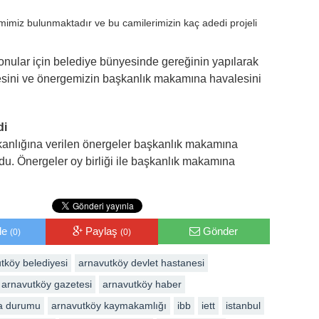
mimiz bulunmaktadır ve bu camilerimizin kaç adedi projeli
onular için belediye bünyesinde gereğinin yapılarak
ilmesini ve önergemizin başkanlık makamına havalesini
di
anlığına verilen önergeler başkanlık makamına
u. Önergeler oy birliği ile başkanlık makamına
le
Paylaş
Gönder
(0)
(0)
tköy belediyesi
arnavutköy devlet hastanesi
arnavutköy gazetesi
arnavutköy haber
a durumu
arnavutköy kaymakamlığı
ibb
iett
istanbul