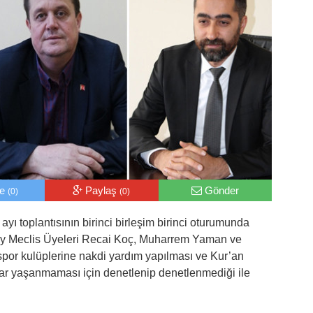
le
Paylaş
Gönder
(0)
(0)
ayı toplantısının birinci birleşim birinci oturumunda
tköy Meclis Üyeleri Recai Koç, Muharrem Yaman ve
or kulüplerine nakdi yardım yapılması ve Kur’an
lar yaşanmaması için denetlenip denetlenmediği ile