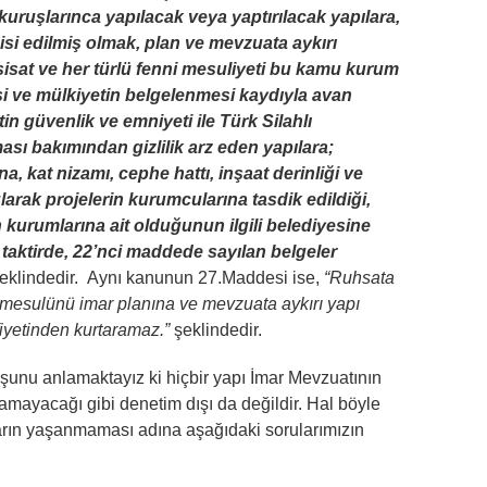
ruşlarınca yapılacak veya yaptırılacak yapılara,
si edilmiş olmak, plan ve mevzuata aykırı
sisat ve her türlü fenni mesuliyeti bu kamu kurum
si ve mülkiyetin belgelenmesi kaydıyla avan
in güvenlik ve emniyeti ile Türk Silahlı
sı bakımından gizlilik arz eden yapılara;
 kat nizamı, cephe hattı, inşaat derinliği ve
arak projelerin kurumcularına tasdik edildiği,
 kurumlarına ait olduğunun ilgili belediyesine
iği taktirde, 22’nci maddede sayılan belgeler
eklindedir.
Aynı kanunun 27.Maddesi ise,
“Ruhsata
 mesulünü imar planına ve mevzuata aykırı yapı
yetinden kurtaramaz.”
şeklindedir.
şunu anlamaktayız ki hiçbir yapı İmar Mevzuatının
amayacağı gibi denetim dışı da değildir. Hal böyle
ların yaşanmaması adına aşağıdaki sorularımızın