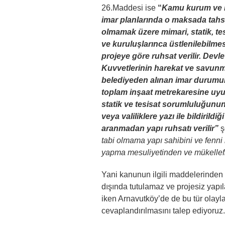
26.Maddesi ise
“
Kamu kurum ve ku
imar planlarında o maksada tahsi
olmamak üzere mimari, statik, te
ve kuruluşlarınca üstlenilebilme
projeye göre ruhsat verilir.
Devlet
Kuvvetlerinin harekat ve savunma
belediyeden alınan imar durumuna,
toplam inşaat metrekaresine uyul
statik ve tesisat sorumluluğunun
veya valiliklere yazı ile bildirild
aranmadan yapı ruhsatı verilir”
ş
tabi olmama yapı sahibini ve fenni
yapma mesuliyetinden ve mükellefi
Yani kanunun ilgili maddelerinden 
dışında tutulamaz ve projesiz yapıl
iken Arnavutköy’de de bu tür olay
cevaplandırılmasını talep ediyoruz.