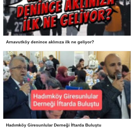
Arnavutköy denince aklınıza ilk ne geliyor?
Hadımköy Giresunlular Derneği İftarda Buluştu