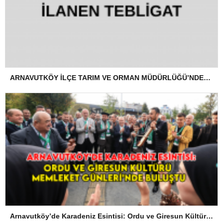
ARNAVUTKÖY İLÇE TARIM VE ORMAN MÜDÜRLÜĞÜ’NDEN İLANEN TEBLİGAT
Arnavutköy’de Karadeniz Esintisi: Ordu ve Giresun Kültürü Memleket Günleri’nde Buluştu