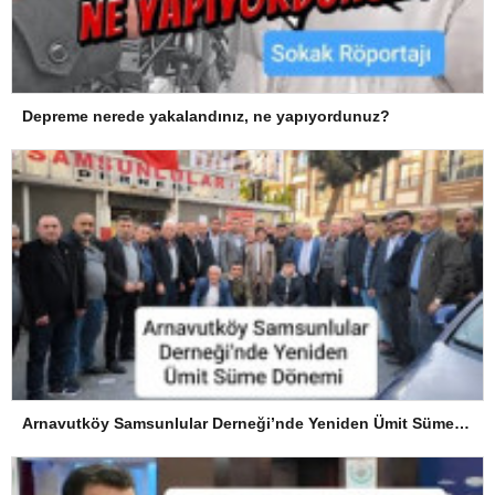
Depreme nerede yakalandınız, ne yapıyordunuz?
Arnavutköy Samsunlular Derneği’nde Yeniden Ümit Süme Dönemi