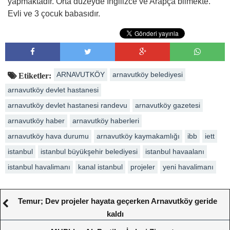
yapmaktadır. Orta düzeyde İngilizce ve Arapça bilmekte.
Evli ve 3 çocuk babasıdır.
ARNAVUTKÖY
arnavutköy belediyesi
Etiketler:
arnavutköy devlet hastanesi
arnavutköy devlet hastanesi randevu
arnavutköy gazetesi
arnavutköy haber
arnavutköy haberleri
arnavutköy hava durumu
arnavutköy kaymakamlığı
ibb
iett
istanbul
istanbul büyükşehir belediyesi
istanbul havaalanı
istanbul havalimanı
kanal istanbul
projeler
yeni havalimanı
Temur; Dev projeler hayata geçerken Arnavutköy geride
kaldı