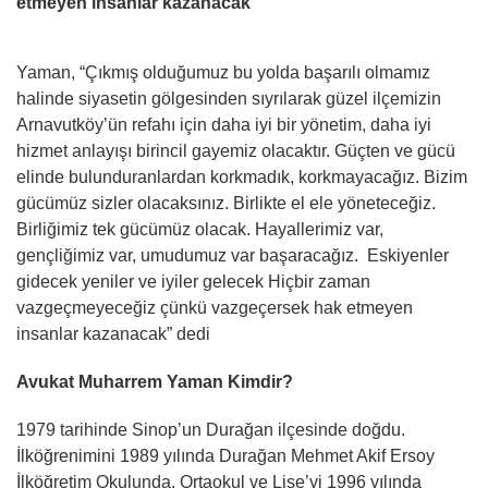
etmeyen insanlar kazanacak”
Yaman, “Çıkmış olduğumuz bu yolda başarılı olmamız
halinde siyasetin gölgesinden sıyrılarak güzel ilçemizin
Arnavutköy’ün refahı için daha iyi bir yönetim, daha iyi
hizmet anlayışı birincil gayemiz olacaktır. Güçten ve gücü
elinde bulunduranlardan korkmadık, korkmayacağız. Bizim
gücümüz sizler olacaksınız. Birlikte el ele yöneteceğiz.
Birliğimiz tek gücümüz olacak. Hayallerimiz var,
gençliğimiz var, umudumuz var başaracağız. Eskiyenler
gidecek yeniler ve iyiler gelecek Hiçbir zaman
vazgeçmeyeceğiz çünkü vazgeçersek hak etmeyen
insanlar kazanacak” dedi
Avukat Muharrem Yaman Kimdir?
1979 tarihinde Sinop’un Durağan ilçesinde doğdu.
İlköğrenimini 1989 yılında Durağan Mehmet Akif Ersoy
İlköğretim Okulunda, Ortaokul ve Lise’yi 1996 yılında