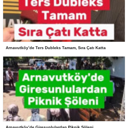
Arnavutköy’de Ters Dubleks Tamam, Sıra Çatı Katta
Arnavutköy’de Giresunlulardan Piknik Şöleni