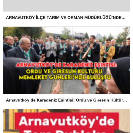
ARNAVUTKÖY İLÇE TARIM VE ORMAN MÜDÜRLÜĞÜ’NDEN İLANEN TEBLİGAT
Arnavutköy’de Karadeniz Esintisi: Ordu ve Giresun Kültürü Memleket Günleri’nde Buluştu