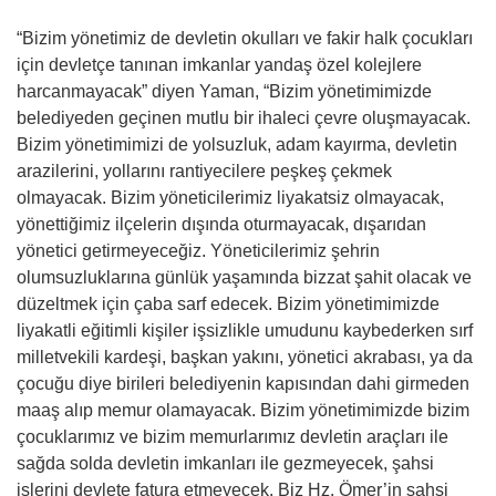
“Bizim yönetimiz de devletin okulları ve fakir halk çocukları
için devletçe tanınan imkanlar yandaş özel kolejlere
harcanmayacak” diyen Yaman, “Bizim yönetimimizde
belediyeden geçinen mutlu bir ihaleci çevre oluşmayacak.
Bizim yönetimimizi de yolsuzluk, adam kayırma, devletin
arazilerini, yollarını rantiyecilere peşkeş çekmek
olmayacak. Bizim yöneticilerimiz liyakatsiz olmayacak,
yönettiğimiz ilçelerin dışında oturmayacak, dışarıdan
yönetici getirmeyeceğiz. Yöneticilerimiz şehrin
olumsuzluklarına günlük yaşamında bizzat şahit olacak ve
düzeltmek için çaba sarf edecek. Bizim yönetimimizde
liyakatli eğitimli kişiler işsizlikle umudunu kaybederken sırf
milletvekili kardeşi, başkan yakını, yönetici akrabası, ya da
çocuğu diye birileri belediyenin kapısından dahi girmeden
maaş alıp memur olamayacak. Bizim yönetimimizde bizim
çocuklarımız ve bizim memurlarımız devletin araçları ile
sağda solda devletin imkanları ile gezmeyecek, şahsi
işlerini devlete fatura etmeyecek. Biz Hz. Ömer’in şahsi