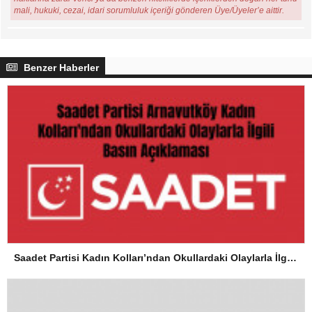
mali, hukuki, cezai, idari sorumluluk içeriği gönderen Üye/Üyeler’e aittir.
Benzer Haberler
Saadet Partisi Kadın Kolları’ndan Okullardaki Olaylarla İlgili Basın Açıklaması