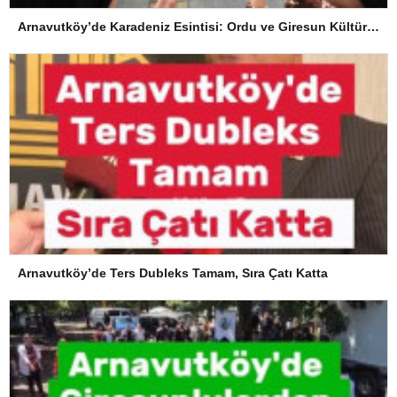
Arnavutköy’de Karadeniz Esintisi: Ordu ve Giresun Kültürü Memleket Günleri’nde Buluştu
Arnavutköy’de Ters Dubleks Tamam, Sıra Çatı Katta