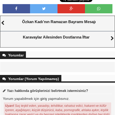
Özkan Kadı’nın Ramazan Bayramı Mesajı
Karavaylar Ailesinden Dostlarına İftar
Yorumlar
Yorumlar (Yorum Yapılmamış)
Yazı hakkında görüşlerinizi belirtmek istermisiniz?
Yorum yapabilmek için
giriş
yapmalısınız.
Uyarı!
Suç teşkil eden, yasadışı, tehditkar, rahatsız edici, hakaret ve küfür
içeren, aşağılayıcı, küçük düşürücü, kaba, pornografik, ahlaka aykırı, kişilik
haklarına zarar verici ya da benzeri niteliklerde içeriklerden doğan her türlü