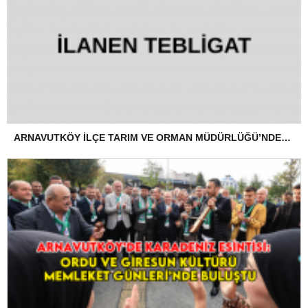
ARNAVUTKÖY İLÇE TARIM VE ORMAN MÜDÜRLÜĞÜ’NDEN İLANEN TEBLİGAT