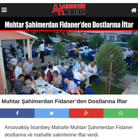
Muhtar Şahimerdan Fidaner’den Dostlarına İftar
Arnavutköy İslambey Mahalle Muhtarı Şahimerdan Fidaner
dostlarına ve mahalle sakinlerine iftar verdi.