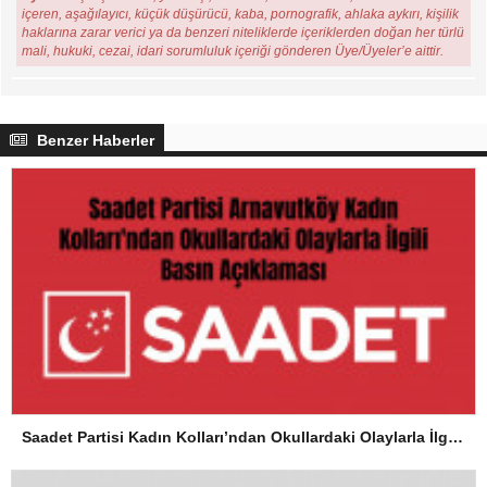
içeren, aşağılayıcı, küçük düşürücü, kaba, pornografik, ahlaka aykırı, kişilik
haklarına zarar verici ya da benzeri niteliklerde içeriklerden doğan her türlü
mali, hukuki, cezai, idari sorumluluk içeriği gönderen Üye/Üyeler’e aittir.
Benzer Haberler
Saadet Partisi Kadın Kolları’ndan Okullardaki Olaylarla İlgili Basın Açıklaması