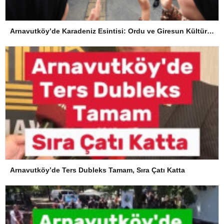
Arnavutköy’de Karadeniz Esintisi: Ordu ve Giresun Kültürü Memleket Günleri’nde Buluştu
Arnavutköy’de Ters Dubleks Tamam, Sıra Çatı Katta