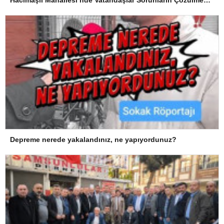
Hacımaşlı Mahallesi’nde Vatandaşlar Sorunların Çözülmesini Bekliyor
Depreme nerede yakalandınız, ne yapıyordunuz?