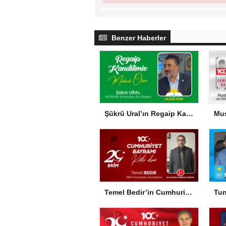
Benzer Haberler
Şükrü Ural’ın Regaip Kandili Mesajı
Temel Bedir’in Cumhuriyet Bayramı Mesajı