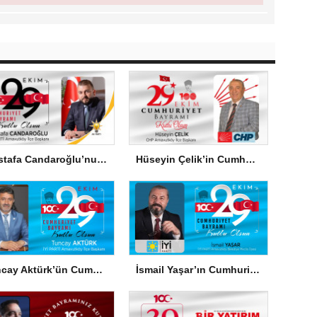
Mustafa Candaroğlu’nun Cumhuriyet Bayramı Mesajı
Hüseyin Çelik’in Cumhuriyet Bayramı Mesajı
Tuncay Aktürk’ün Cumhuriyet Bayramı Mesajı
İsmail Yaşar’ın Cumhuriyet Bayramı Mesajı