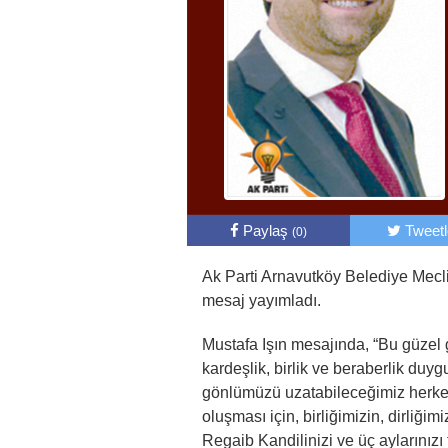
Paylaş
Tweet
(0)
Ak Parti Arnavutköy Belediye Mecli
mesaj yayımladı.
Mustafa Işın mesajında, “Bu güzel 
kardeşlik, birlik ve beraberlik duyg
gönlümüzü uzatabileceğimiz herkes
oluşması için, birliğimizin, dirliği
Regaib Kandilinizi ve üç aylarınızı