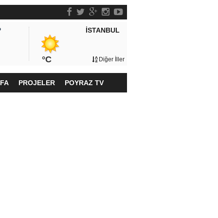
İSTANBUL
P
°C
Diğer İller
YFA
PROJELER
POYRAZ TV