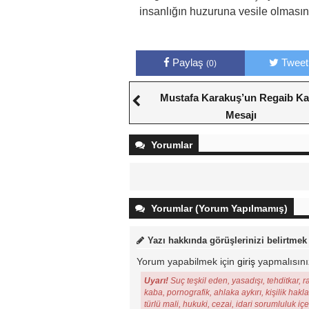
insanlığın huzuruna vesile olmasını
Paylaş
Tweet
(0)
Mustafa Karakuş’un Regaib Kan
Mesajı
Yorumlar
Yorumlar (Yorum Yapılmamış)
Yazı hakkında görüşlerinizi belirtmek
Yorum yapabilmek için
giriş
yapmalısını
Uyarı!
Suç teşkil eden, yasadışı, tehditkar, r
kaba, pornografik, ahlaka aykırı, kişilik hakl
türlü mali, hukuki, cezai, idari sorumluluk iç