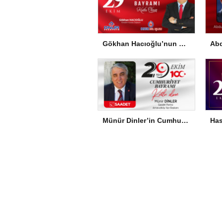
Gökhan Hacıoğlu’nun Cumhuriyet Bayramı Mesajı
Münür Dinler’in Cumhuriyet Bayramı Mesajı