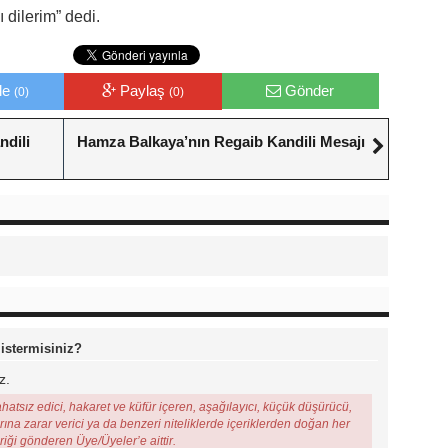
 dilerim” dedi.
le
Paylaş
Gönder
(0)
(0)
dili
Hamza Balkaya’nın Regaib Kandili Mesajı
 istermisiniz?
z.
ahatsız edici, hakaret ve küfür içeren, aşağılayıcı, küçük düşürücü,
arına zarar verici ya da benzeri niteliklerde içeriklerden doğan her
eriği gönderen Üye/Üyeler’e aittir.