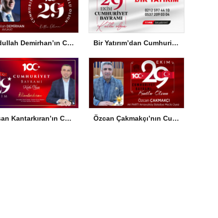
Abdullah Demirhan’ın Cumhuriyet Bayramı Mesajı
Bir Yatırım’dan Cumhuriyet Bayramı Mesajı
Hasan Kantarkıran’ın Cumhuriyet Bayramı Mesajı
Özcan Çakmakçı’nın Cumhuriyet Bayramı Mesajı