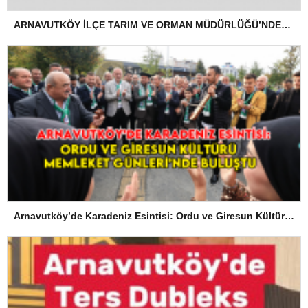
ARNAVUTKÖY İLÇE TARIM VE ORMAN MÜDÜRLÜĞÜ’NDEN İLANEN TEBLİGAT
Arnavutköy’de Karadeniz Esintisi: Ordu ve Giresun Kültürü Memleket Günleri’nde Buluştu