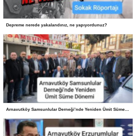
Depreme nerede yakalandınız, ne yapıyordunuz?
Arnavutköy Samsunlular Derneği’nde Yeniden Ümit Süme Dönemi