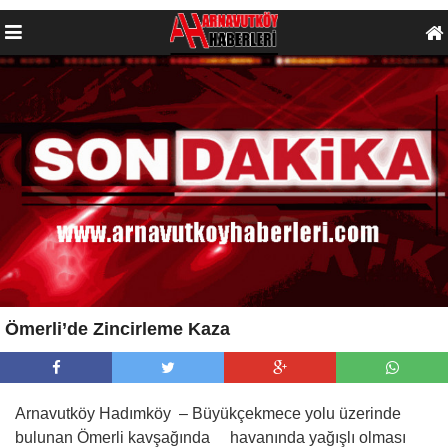
Ömerli’de Zincirleme Kaza
Arnavutköy Hadımköy – Büyükçekmece yolu üzerinde
bulunan Ömerli kavşağında havanında yağışlı olması