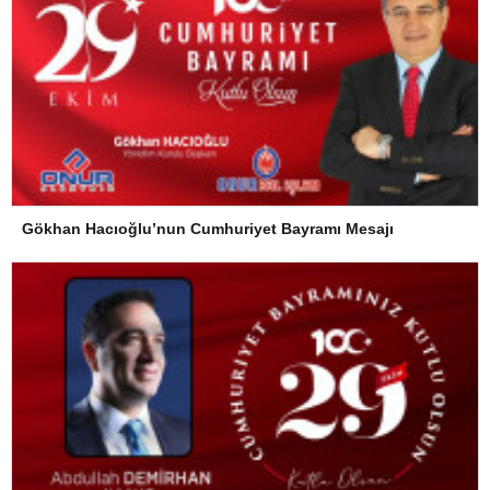
Gökhan Hacıoğlu’nun Cumhuriyet Bayramı Mesajı