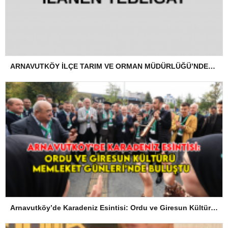
ARNAVUTKÖY İLÇE TARIM VE ORMAN MÜDÜRLÜĞÜ’NDEN İLANEN TEBLİGAT
Arnavutköy’de Karadeniz Esintisi: Ordu ve Giresun Kültürü Memleket Günleri’nde Buluştu