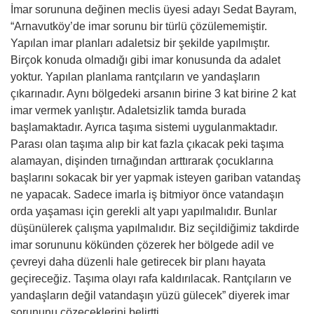
İmar sorununa değinen meclis üyesi adayı Sedat Bayram,
“Arnavutköy’de imar sorunu bir türlü çözülememiştir.
Yapılan imar planları adaletsiz bir şekilde yapılmıştır.
Birçok konuda olmadığı gibi imar konusunda da adalet
yoktur. Yapılan planlama rantçıların ve yandaşların
çıkarınadır. Aynı bölgedeki arsanın birine 3 kat birine 2 kat
imar vermek yanlıştır. Adaletsizlik tamda burada
başlamaktadır. Ayrıca taşıma sistemi uygulanmaktadır.
Parası olan taşıma alıp bir kat fazla çıkacak peki taşıma
alamayan, dişinden tırnağından arttırarak çocuklarına
başlarını sokacak bir yer yapmak isteyen gariban vatandaş
ne yapacak. Sadece imarla iş bitmiyor önce vatandaşın
orda yaşaması için gerekli alt yapı yapılmalıdır. Bunlar
düşünülerek çalışma yapılmalıdır. Biz seçildiğimiz takdirde
imar sorununu kökünden çözerek her bölgede adil ve
çevreyi daha düzenli hale getirecek bir planı hayata
geçireceğiz. Taşıma olayı rafa kaldırılacak. Rantçıların ve
yandaşların değil vatandaşın yüzü gülecek” diyerek imar
sorununu çözeceklerini belirtti.