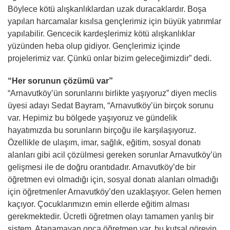
Böylece kötü alışkanlıklardan uzak duracaklardır. Boşa
yapılan harcamalar kısılsa gençlerimiz için büyük yatırımlar
yapılabilir. Gencecik kardeşlerimiz kötü alışkanlıklar
yüzünden heba olup gidiyor. Gençlerimiz içinde
projelerimiz var. Çünkü onlar bizim geleceğimizdir” dedi.
“Her sorunun çözümü var”
“Arnavutköy’ün sorunlarını birlikte yaşıyoruz” diyen meclis
üyesi adayı Sedat Bayram, “Arnavutköy’ün birçok sorunu
var. Hepimiz bu bölgede yaşıyoruz ve gündelik
hayatımızda bu sorunların birçoğu ile karşılaşıyoruz.
Özellikle de ulaşım, imar, sağlık, eğitim, sosyal donatı
alanları gibi acil çözülmesi gereken sorunlar Arnavutköy’ün
gelişmesi ile de doğru orantıdadır. Arnavutköy’de bir
öğretmen evi olmadığı için, sosyal donatı alanları olmadığı
için öğretmenler Arnavutköy’den uzaklaşıyor. Gelen hemen
kaçıyor. Çocuklarımızın emin ellerde eğitim alması
gerekmektedir. Ücretli öğretmen olayı tamamen yanlış bir
sistem. Atanamayan onca öğretmen var, bu kutsal görevin