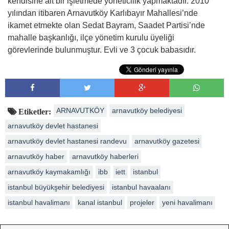
kendisine ait bir işletmede yöneticilik yapmaktadır. 2010
yılından itibaren Arnavutköy Karlıbayır Mahallesi’nde
ikamet etmekte olan Sedat Bayram, Saadet Partisi’nde
mahalle başkanlığı, ilçe yönetim kurulu üyeliği
görevlerinde bulunmuştur. Evli ve 3 çocuk babasıdır.
ARNAVUTKÖY
arnavutköy belediyesi
Etiketler:
arnavutköy devlet hastanesi
arnavutköy devlet hastanesi randevu
arnavutköy gazetesi
arnavutköy haber
arnavutköy haberleri
arnavutköy kaymakamlığı
ibb
iett
istanbul
istanbul büyükşehir belediyesi
istanbul havaalanı
istanbul havalimanı
kanal istanbul
projeler
yeni havalimanı