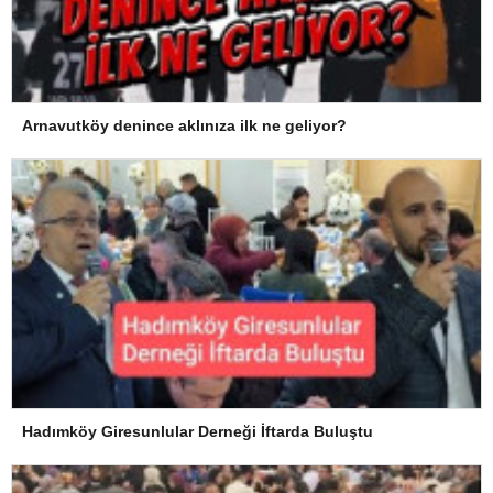
Arnavutköy denince aklınıza ilk ne geliyor?
Hadımköy Giresunlular Derneği İftarda Buluştu