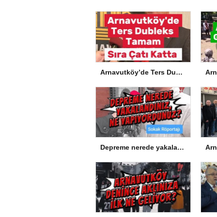
Arnavutköy’de Ters Dubleks Tamam, Sıra Çatı Katta
Depreme nerede yakalandınız, ne yapıyordunuz?