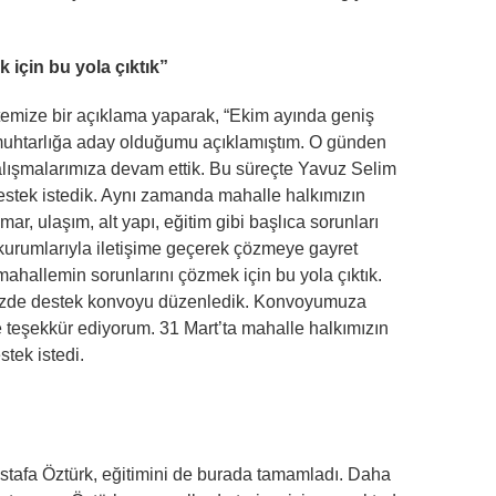
 için bu yola çıktık”
emize bir açıklama yaparak, “Ekim ayında geniş
k muhtarlığa aday olduğumu açıklamıştım. O günden
z çalışmalarımıza devam ettik. Bu süreçte Yavuz Selim
destek istedik. Aynı zamanda mahalle halkımızın
mar, ulaşım, alt yapı, eğitim gibi başlıca sorunları
 kurumlarıyla iletişime geçerek çözmeye gayret
mahallemin sorunlarını çözmek için bu yola çıktık.
mizde destek konvoyu düzenledik. Konvoyumuza
e teşekkür ediyorum. 31 Mart’ta mahalle halkımızın
stek istedi.
tafa Öztürk, eğitimini de burada tamamladı. Daha