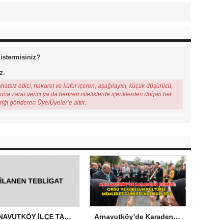
 istermisiniz?
z.
ahatsız edici, hakaret ve küfür içeren, aşağılayıcı, küçük düşürücü,
arına zarar verici ya da benzeri niteliklerde içeriklerden doğan her
eriği gönderen Üye/Üyeler’e aittir.
ARNAVUTKÖY İLÇE TARIM VE ORMAN MÜDÜRLÜĞÜ’NDEN İLANEN TEBLİGAT
Arnavutköy’de Karadeniz Esintisi: Ordu ve Giresun Kültürü Memleket Günleri’nde Buluştu