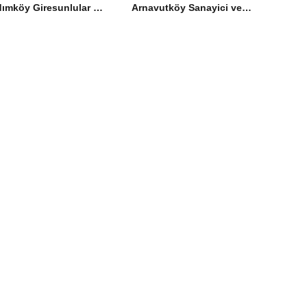
Hadımköy Giresunlular Derneği İftarda Buluştu
Arnavutköy Sanayici ve İş İnsanları Derneği İftarda Şehit Aileleriyle Buluştu