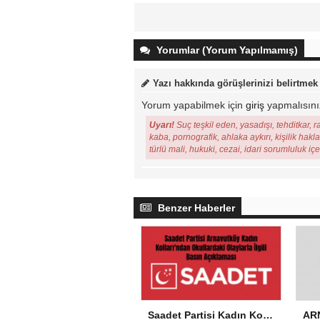
Yorumlar (Yorum Yapılmamış)
Yazı hakkında görüşlerinizi belirtmek
Yorum yapabilmek için
giriş
yapmalısını
Uyarı!
Suç teşkil eden, yasadışı, tehditkar, r
kaba, pornografik, ahlaka aykırı, kişilik hakl
türlü mali, hukuki, cezai, idari sorumluluk iç
Benzer Haberler
Saadet Partisi Kadın Kolları’ndan Okullardaki Olaylarla İlgili Basın Açıklaması