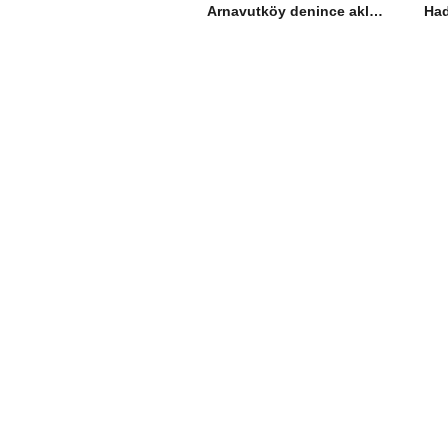
Arnavutköy denince aklınıza ilk ne geliyor?