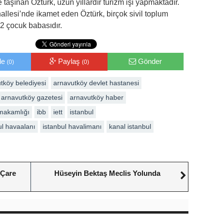
e taşınan Öztürk, uzun yıllardır turizm işi yapmaktadır.
allesi’nde ikamet eden Öztürk, birçok sivil toplum
 2 çocuk babasıdır.
le
Paylaş
Gönder
(0)
(0)
tköy belediyesi
arnavutköy devlet hastanesi
arnavutköy gazetesi
arnavutköy haber
makamlığı
ibb
iett
istanbul
ul havaalanı
istanbul havalimanı
kanal istanbul
 Çare
Hüseyin Bektaş Meclis Yolunda