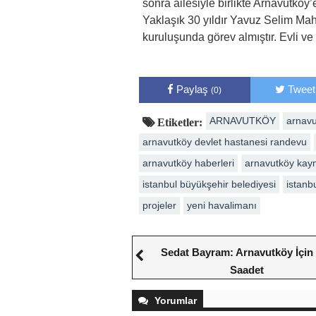
sonra ailesiyle birlikte Arnavutköy’
Yaklaşık 30 yıldır Yavuz Selim Mah
kuruluşunda görev almıştır. Evli ve
Paylaş
Tweet
(0)
ARNAVUTKÖY
arnavu
Etiketler:
arnavutköy devlet hastanesi randevu
arnavutköy haberleri
arnavutköy kay
istanbul büyükşehir belediyesi
istanb
projeler
yeni havalimanı
Sedat Bayram: Arnavutköy İçin
Saadet
Yorumlar