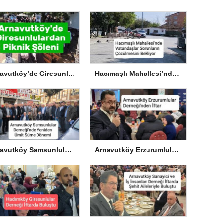
Arnavutköy’de Giresunlulardan Piknik Şöleni
Hacımaşlı Mahallesi’nde Vatandaşlar Sorunların Çözülmesini Bekliyor
Arnavutköy Samsunlular Derneği’nde Yeniden Ümit Süme Dönemi
Arnavutköy Erzurumlular Derneği’nden İftar