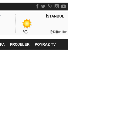
İSTANBUL
P
°C
Diğer İller
YFA
PROJELER
POYRAZ TV