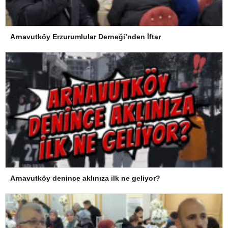
Arnavutköy Erzurumlular Derneği’nden İftar
Arnavutköy denince aklınıza ilk ne geliyor?