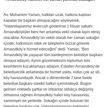
Av. Muharrem Yaman, halktan uzak, halkına kapıları
kapatan bir başkan olmayacağını söyleyerek,
“Vatandaşlarımız teveccüh gösterirse 1 Nisan sabahı
Arnavutköylüler beni her anlamda vekil olarak tayin etmiş
olacaklar. Arnavutköy’ün vekili olarak her zaman sokağın
içinde, halkımızın istek ve taleplerini bizzat görerek
Arnavutköy’e hizmet edeceğim” dedi. Yaman, “Ben
Arnavutköy’de yaşayan tüm kardeşimizin belediye başkanı
olmaya adayım. Ayrım gözetmeksizin toplumun tüm
kesimlerini kucaklamaya adayım. Eskiden Arnavutköy’de
belediyecilik anlamında bir hizmet yoktu, nüfus çok az idi,
köy havasındaydı. Ancak o dönemlerde 7 tane belde
belediye başkanı sürekli halkın içerisindeydi. Bugün
gelinen noktada şartlar ve imkanlar oldukça değişmiş
olmasına rağmen Arnavutköy halen köy havasında,
samimiyet ise yerlerde. Sokağın içinde bulunan bir
belediye başkanı yok. Vatandaşlarımızın beklentisi,