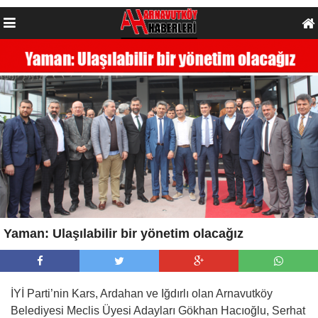
Yaman: Ulaşılabilir bir yönetim olacağız
İYİ Parti’nin Kars, Ardahan ve Iğdırlı olan Arnavutköy
Belediyesi Meclis Üyesi Adayları Gökhan Hacıoğlu, Serhat