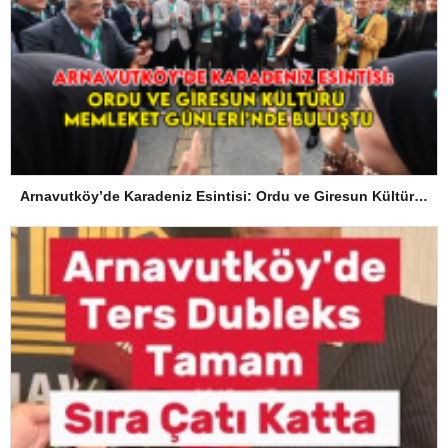
Arnavutköy’de Karadeniz Esintisi: Ordu ve Giresun Kültürü Memleket Günleri’nde Buluştu