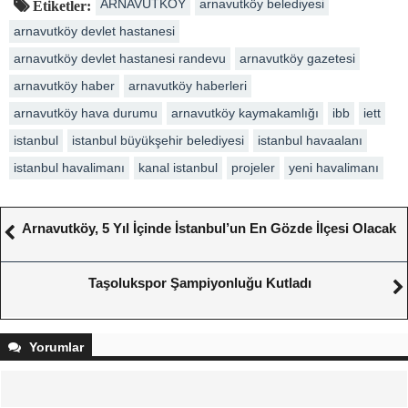
ARNAVUTKÖY
arnavutköy belediyesi
Etiketler:
arnavutköy devlet hastanesi
arnavutköy devlet hastanesi randevu
arnavutköy gazetesi
arnavutköy haber
arnavutköy haberleri
arnavutköy hava durumu
arnavutköy kaymakamlığı
ibb
iett
istanbul
istanbul büyükşehir belediyesi
istanbul havaalanı
istanbul havalimanı
kanal istanbul
projeler
yeni havalimanı
Arnavutköy, 5 Yıl İçinde İstanbul’un En Gözde İlçesi Olacak
Taşolukspor Şampiyonluğu Kutladı
Yorumlar