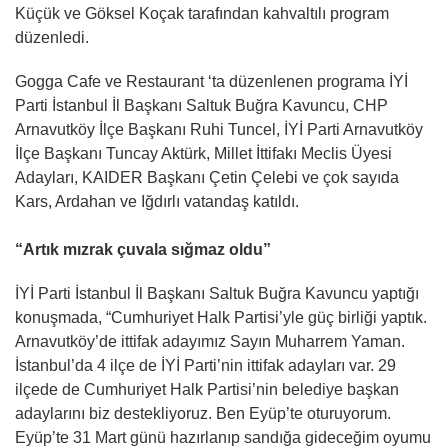
Küçük ve Göksel Koçak tarafından kahvaltılı program
düzenledi.
Gogga Cafe ve Restaurant ‘ta düzenlenen programa İYİ
Parti İstanbul İl Başkanı Saltuk Buğra Kavuncu, CHP
Arnavutköy İlçe Başkanı Ruhi Tuncel, İYİ Parti Arnavutköy
İlçe Başkanı Tuncay Aktürk, Millet İttifakı Meclis Üyesi
Adayları, KAIDER Başkanı Çetin Çelebi ve çok sayıda
Kars, Ardahan ve Iğdırlı vatandaş katıldı.
“Artık mızrak çuvala sığmaz oldu”
İYİ Parti İstanbul İl Başkanı Saltuk Buğra Kavuncu yaptığı
konuşmada, “Cumhuriyet Halk Partisi’yle güç birliği yaptık.
Arnavutköy’de ittifak adayımız Sayın Muharrem Yaman.
İstanbul’da 4 ilçe de İYİ Parti’nin ittifak adayları var. 29
ilçede de Cumhuriyet Halk Partisi’nin belediye başkan
adaylarını biz destekliyoruz. Ben Eyüp’te oturuyorum.
Eyüp’te 31 Mart günü hazırlanıp sandığa gideceğim oyumu