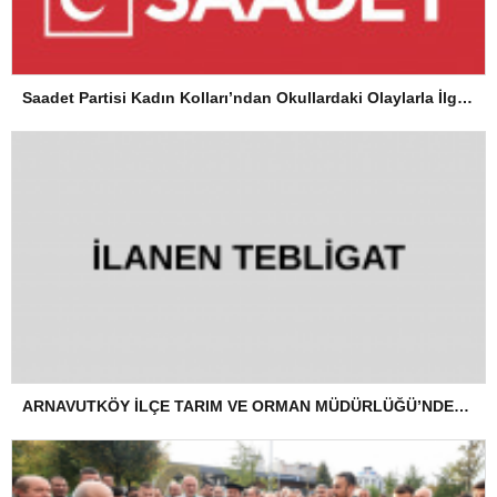
Saadet Partisi Kadın Kolları’ndan Okullardaki Olaylarla İlgili Basın Açıklaması
ARNAVUTKÖY İLÇE TARIM VE ORMAN MÜDÜRLÜĞÜ’NDEN İLANEN TEBLİGAT