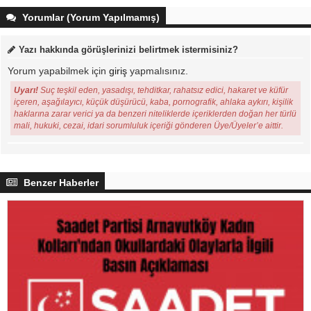
Yorumlar (Yorum Yapılmamış)
Yazı hakkında görüşlerinizi belirtmek istermisiniz?
Yorum yapabilmek için
giriş
yapmalısınız.
Uyarı!
Suç teşkil eden, yasadışı, tehditkar, rahatsız edici, hakaret ve küfür
içeren, aşağılayıcı, küçük düşürücü, kaba, pornografik, ahlaka aykırı, kişilik
haklarına zarar verici ya da benzeri niteliklerde içeriklerden doğan her türlü
mali, hukuki, cezai, idari sorumluluk içeriği gönderen Üye/Üyeler’e aittir.
Benzer Haberler