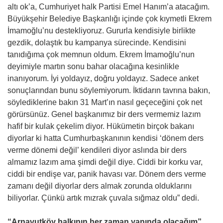
altı ok’a, Cumhuriyet halk Partisi Emel Hanım’a atacağım.
Büyükşehir Belediye Başkanlığı içinde çok kıymetli Ekrem
İmamoğlu’nu destekliyoruz. Gururla kendisiyle birlikte
gezdik, dolaştık bu kampanya sürecinde. Kendisini
tanıdığıma çok memnun oldum. Ekrem İmamoğlu’nun
deyimiyle martın sonu bahar olacağına kesinlikle
inanıyorum. İyi yoldayız, doğru yoldayız. Sadece anket
sonuçlarından bunu söylemiyorum. İktidarın tavrına bakın,
söylediklerine bakın 31 Mart’ın nasıl geçeceğini çok net
görürsünüz. Genel başkanımız bir ders vermemiz lazım
hafif bir kulak çekelim diyor. Hükümetin birçok bakanı
diyorlar ki hatta Cumhurbaşkanının kendisi ‘dönem ders
verme dönemi değil’ kendileri diyor aslında bir ders
almamız lazım ama şimdi değil diye. Ciddi bir korku var,
ciddi bir endişe var, panik havası var. Dönem ders verme
zamanı değil diyorlar ders almak zorunda olduklarını
biliyorlar. Çünkü artık mızrak çuvala sığmaz oldu” dedi.
“Arnavutköy halkının her zaman yanında olacağım”