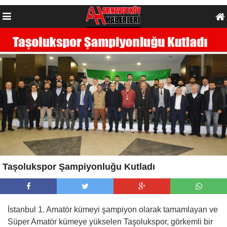
Taşolukspor Şampiyonluğu Kutladı
İstanbul 1. Amatör kümeyi şampiyon olarak tamamlayan ve
Süper Amatör kümeye yükselen Taşolukspor, görkemli bir