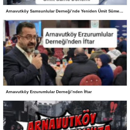
Arnavutköy Samsunlular Derneği’nde Yeniden Ümit Süme Dönemi
Arnavutköy Erzurumlular Derneği’nden İftar