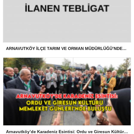
ARNAVUTKÖY İLÇE TARIM VE ORMAN MÜDÜRLÜĞÜ’NDEN İLANEN TEBLİGAT
Arnavutköy’de Karadeniz Esintisi: Ordu ve Giresun Kültürü Memleket Günleri’nde Buluştu