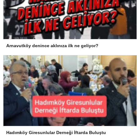
Arnavutköy denince aklınıza ilk ne geliyor?
Hadımköy Giresunlular Derneği İftarda Buluştu