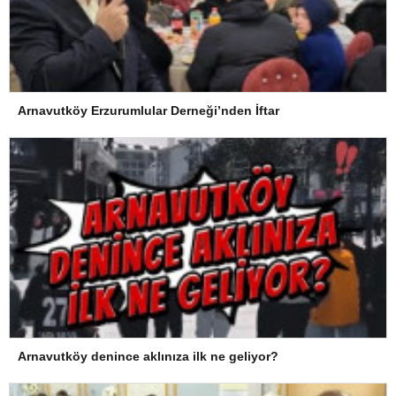
Arnavutköy Erzurumlular Derneği’nden İftar
Arnavutköy denince aklınıza ilk ne geliyor?