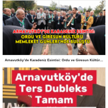
Arnavutköy’de Karadeniz Esintisi: Ordu ve Giresun Kültürü Memleket Günleri’nde Buluştu