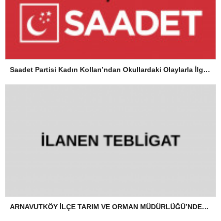
Saadet Partisi Kadın Kolları’ndan Okullardaki Olaylarla İlgili Basın Açıklaması
ARNAVUTKÖY İLÇE TARIM VE ORMAN MÜDÜRLÜĞÜ’NDEN İLANEN TEBLİGAT