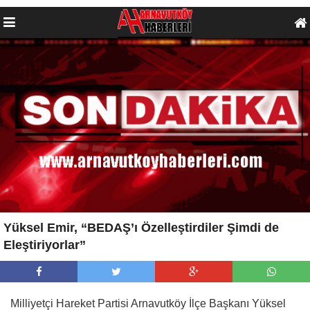
Yüksel Emir, “BEDAŞ’ı Özelleştirdiler Şimdi de
Eleştiriyorlar”
Milliyetçi Hareket Partisi Arnavutköy İlçe Başkanı Yüksel