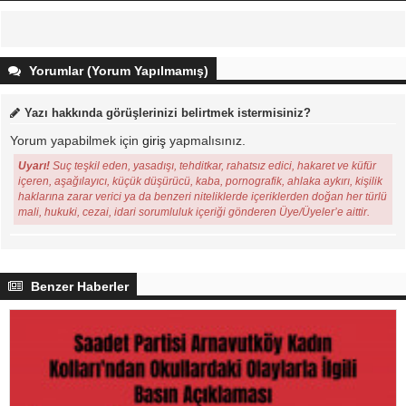
Yorumlar (Yorum Yapılmamış)
Yazı hakkında görüşlerinizi belirtmek istermisiniz?
Yorum yapabilmek için
giriş
yapmalısınız.
Uyarı!
Suç teşkil eden, yasadışı, tehditkar, rahatsız edici, hakaret ve küfür
içeren, aşağılayıcı, küçük düşürücü, kaba, pornografik, ahlaka aykırı, kişilik
haklarına zarar verici ya da benzeri niteliklerde içeriklerden doğan her türlü
mali, hukuki, cezai, idari sorumluluk içeriği gönderen Üye/Üyeler’e aittir.
Benzer Haberler