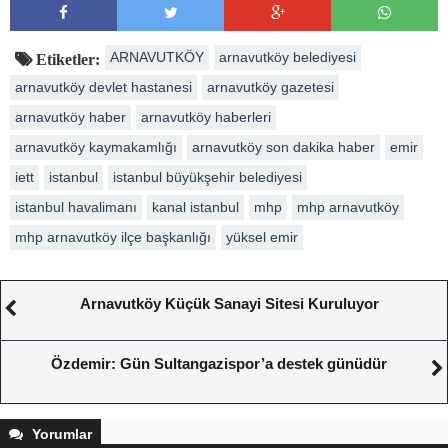
ARNAVUTKÖY
arnavutköy belediyesi
Etiketler:
arnavutköy devlet hastanesi
arnavutköy gazetesi
arnavutköy haber
arnavutköy haberleri
arnavutköy kaymakamlığı
arnavutköy son dakika haber
emir
iett
istanbul
istanbul büyükşehir belediyesi
istanbul havalimanı
kanal istanbul
mhp
mhp arnavutköy
mhp arnavutköy ilçe başkanlığı
yüksel emir
Arnavutköy Küçük Sanayi Sitesi Kuruluyor
Özdemir: Gün Sultangazispor’a destek günüdür
Yorumlar