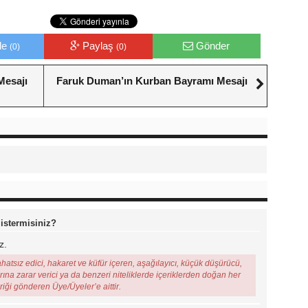
le
Paylaş
Gönder
(0)
(0)
Mesajı
Faruk Duman’ın Kurban Bayramı Mesajı
 istermisiniz?
z.
ahatsız edici, hakaret ve küfür içeren, aşağılayıcı, küçük düşürücü,
arına zarar verici ya da benzeri niteliklerde içeriklerden doğan her
eriği gönderen Üye/Üyeler’e aittir.