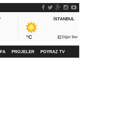
İSTANBUL
P
°C
Diğer İller
YFA
PROJELER
POYRAZ TV