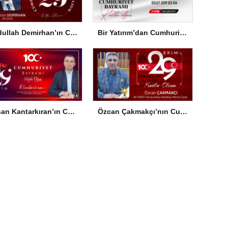
Abdullah Demirhan’ın Cumhuriyet Bayramı Mesajı
Bir Yatırım’dan Cumhuriyet Bayramı Mesajı
Hasan Kantarkıran’ın Cumhuriyet Bayramı Mesajı
Özcan Çakmakçı’nın Cumhuriyet Bayramı Mesajı