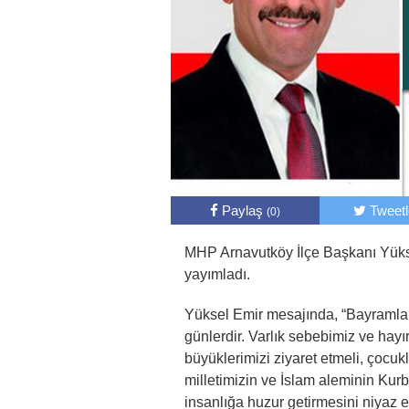
Paylaş
Tweet
(0)
MHP Arnavutköy İlçe Başkanı Yüks
yayımladı.
Yüksel Emir mesajında, “Bayramlar 
günlerdir. Varlık sebebimiz ve ha
büyüklerimizi ziyaret etmeli, çocuk
milletimizin ve İslam aleminin Kur
insanlığa huzur getirmesini niyaz e