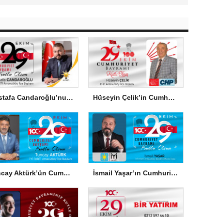
Mustafa Candaroğlu’nun Cumhuriyet Bayramı Mesajı
Hüseyin Çelik’in Cumhuriyet Bayramı Mesajı
Tuncay Aktürk’ün Cumhuriyet Bayramı Mesajı
İsmail Yaşar’ın Cumhuriyet Bayramı Mesajı