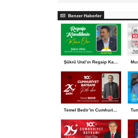
Benzer Haberler
Şükrü Ural’ın Regaip Kandili Mesajı
Temel Bedir’in Cumhuriyet Bayramı Mesajı