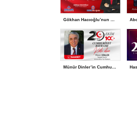
Gökhan Hacıoğlu’nun Cumhuriyet Bayramı Mesajı
Münür Dinler’in Cumhuriyet Bayramı Mesajı