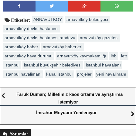
ARNAVUTKÖY
arnavutköy belediyesi
Etiketler:
arnavutköy devlet hastanesi
arnavutköy devlet hastanesi randevu
arnavutköy gazetesi
arnavutköy haber
arnavutköy haberleri
arnavutköy hava durumu
arnavutköy kaymakamlığı
ibb
iett
istanbul
istanbul büyükşehir belediyesi
istanbul havaalanı
istanbul havalimanı
kanal istanbul
projeler
yeni havalimanı
Faruk Duman; Milletimiz kaos ortamı ve ayrıştırma
istemiyor
İmrahor Meydanı Yenileniyor
Yorumlar