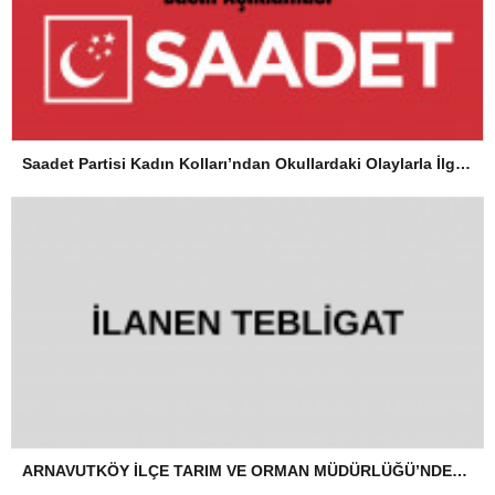
Saadet Partisi Kadın Kolları’ndan Okullardaki Olaylarla İlgili Basın Açıklaması
ARNAVUTKÖY İLÇE TARIM VE ORMAN MÜDÜRLÜĞÜ’NDEN İLANEN TEBLİGAT