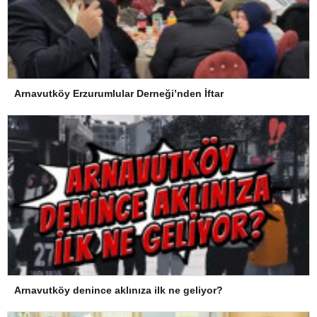
Arnavutköy Erzurumlular Derneği’nden İftar
Arnavutköy denince aklınıza ilk ne geliyor?