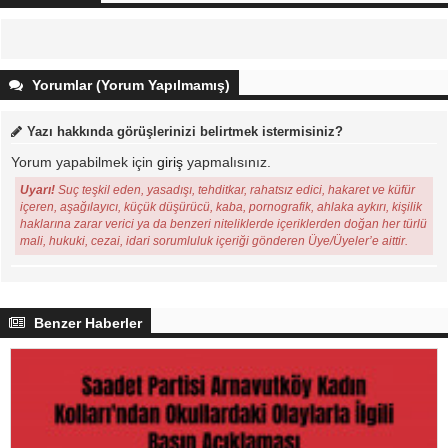
Yorumlar (Yorum Yapılmamış)
Yazı hakkında görüşlerinizi belirtmek istermisiniz?
Yorum yapabilmek için
giriş
yapmalısınız.
Uyarı!
Suç teşkil eden, yasadışı, tehditkar, rahatsız edici, hakaret ve küfür
içeren, aşağılayıcı, küçük düşürücü, kaba, pornografik, ahlaka aykırı, kişilik
haklarına zarar verici ya da benzeri niteliklerde içeriklerden doğan her türlü
mali, hukuki, cezai, idari sorumluluk içeriği gönderen Üye/Üyeler’e aittir.
Benzer Haberler