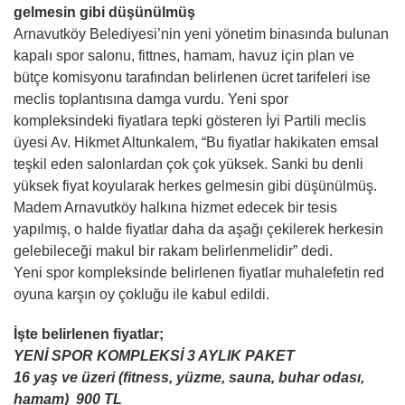
gelmesin gibi düşünülmüş
Arnavutköy Belediyesi’nin yeni yönetim binasında bulunan
kapalı spor salonu, fittnes, hamam, havuz için plan ve
bütçe komisyonu tarafından belirlenen ücret tarifeleri ise
meclis toplantısına damga vurdu. Yeni spor
kompleksindeki fiyatlara tepki gösteren İyi Partili meclis
üyesi Av. Hikmet Altunkalem, “Bu fiyatlar hakikaten emsal
teşkil eden salonlardan çok çok yüksek. Sanki bu denli
yüksek fiyat koyularak herkes gelmesin gibi düşünülmüş.
Madem Arnavutköy halkına hizmet edecek bir tesis
yapılmış, o halde fiyatlar daha da aşağı çekilerek herkesin
gelebileceği makul bir rakam belirlenmelidir” dedi.
Yeni spor kompleksinde belirlenen fiyatlar muhalefetin red
oyuna karşın oy çokluğu ile kabul edildi.
İşte belirlenen fiyatlar;
YENİ SPOR KOMPLEKSİ 3 AYLIK PAKET
16 yaş ve üzeri (fitness, yüzme, sauna, buhar odası,
hamam) 900 TL