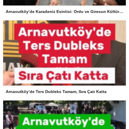
Arnavutköy’de Karadeniz Esintisi: Ordu ve Giresun Kültürü Memleket Günleri’nde Buluştu
Arnavutköy’de Ters Dubleks Tamam, Sıra Çatı Katta