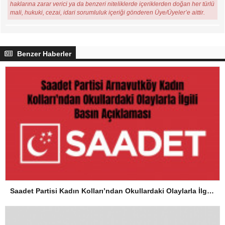
haklarına zarar verici ya da benzeri niteliklerde içeriklerden doğan her türlü
mali, hukuki, cezai, idari sorumluluk içeriği gönderen Üye/Üyeler’e aittir.
Benzer Haberler
Saadet Partisi Kadın Kolları’ndan Okullardaki Olaylarla İlgili Basın Açıklaması