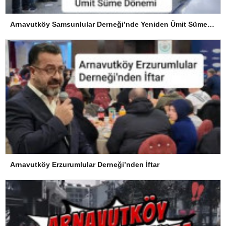
Arnavutköy Samsunlular Derneği’nde Yeniden Ümit Süme Dönemi
Arnavutköy Erzurumlular Derneği’nden İftar