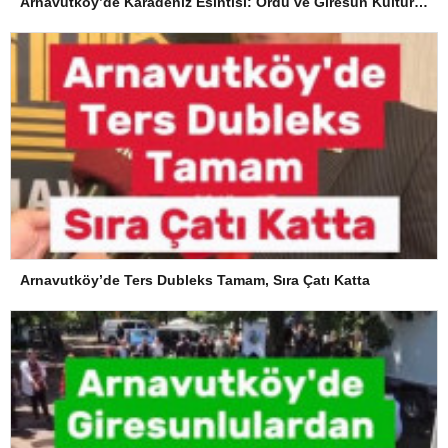
Arnavutköy’de Karadeniz Esintisi: Ordu ve Giresun Kültürü Memleket Günleri’nde Buluştu
Arnavutköy’de Ters Dubleks Tamam, Sıra Çatı Katta