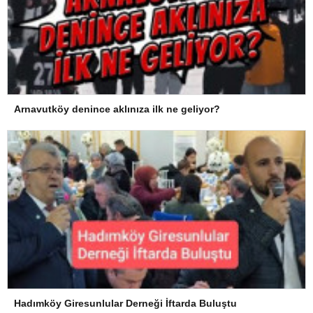
Arnavutköy denince aklınıza ilk ne geliyor?
Hadımköy Giresunlular Derneği İftarda Buluştu