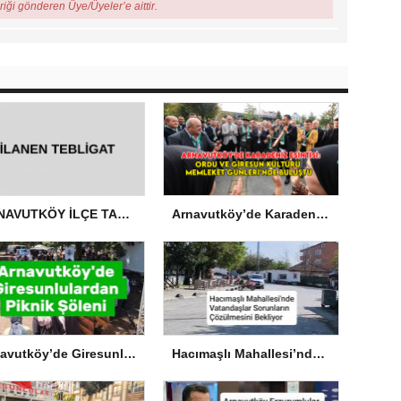
eriği gönderen Üye/Üyeler’e aittir.
ARNAVUTKÖY İLÇE TARIM VE ORMAN MÜDÜRLÜĞÜ’NDEN İLANEN TEBLİGAT
Arnavutköy’de Karadeniz Esintisi: Ordu ve Giresun Kültürü Memleket Günleri’nde Buluştu
Arnavutköy’de Giresunlulardan Piknik Şöleni
Hacımaşlı Mahallesi’nde Vatandaşlar Sorunların Çözülmesini Bekliyor