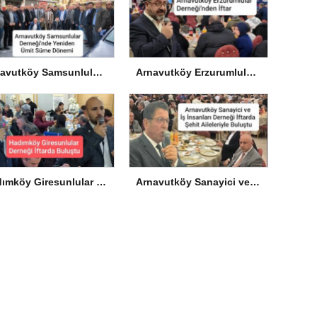
Arnavutköy Samsunlular Derneği’nde Yeniden Ümit Süme Dönemi
Arnavutköy Erzurumlular Derneği’nden İftar
Hadımköy Giresunlular Derneği İftarda Buluştu
Arnavutköy Sanayici ve İş İnsanları Derneği İftarda Şehit Aileleriyle Buluştu