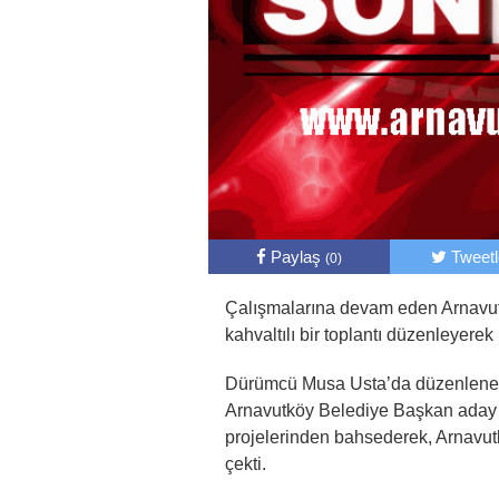
Paylaş
Tweet
(0)
Çalışmalarına devam eden Arnavut
kahvaltılı bir toplantı düzenleyerek
Dürümcü Musa Usta’da düzenlenen 
Arnavutköy Belediye Başkan aday ad
projelerinden bahsederek, Arnavutk
çekti.