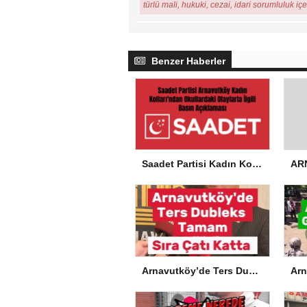
türlü mali, hukuki, cezai, idari sorumluluk iç
Benzer Haberler
Saadet Partisi Kadın Kolları’ndan Okullardaki Olaylarla İlgili Basın Açıklaması
Arnavutköy’de Ters Dubleks Tamam, Sıra Çatı Katta