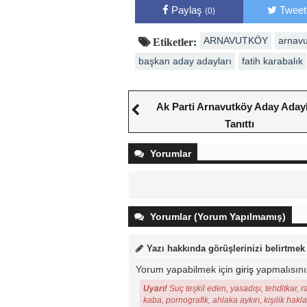
Paylaş
Tweet
(0)
ARNAVUTKÖY
arnavu
Etiketler:
başkan aday adayları
fatih karabalık
Ak Parti Arnavutköy Aday Adayl
Tanıttı
Yorumlar
Yorumlar (Yorum Yapılmamış)
Yazı hakkında görüşlerinizi belirtmek
Yorum yapabilmek için
giriş
yapmalısını
Uyarı!
Suç teşkil eden, yasadışı, tehditkar, r
kaba, pornografik, ahlaka aykırı, kişilik hakl