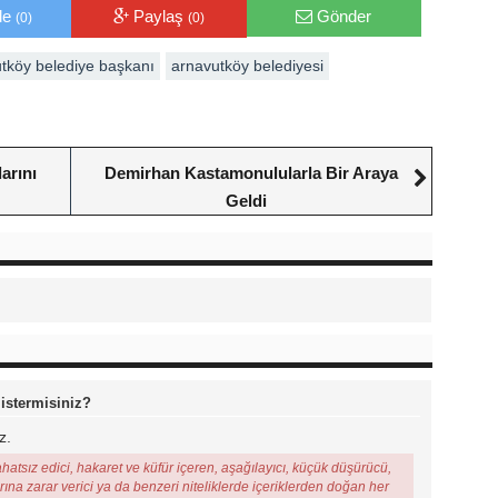
le
Paylaş
Gönder
(0)
(0)
tköy belediye başkanı
arnavutköy belediyesi
arını
Demirhan Kastamonulularla Bir Araya
Geldi
 istermisiniz?
z.
ahatsız edici, hakaret ve küfür içeren, aşağılayıcı, küçük düşürücü,
arına zarar verici ya da benzeri niteliklerde içeriklerden doğan her