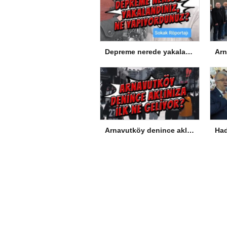
Depreme nerede yakalandınız, ne yapıyordunuz?
Arnavutköy denince aklınıza ilk ne geliyor?