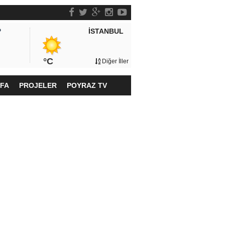
İSTANBUL
P
°C
Diğer İller
YFA
PROJELER
POYRAZ TV