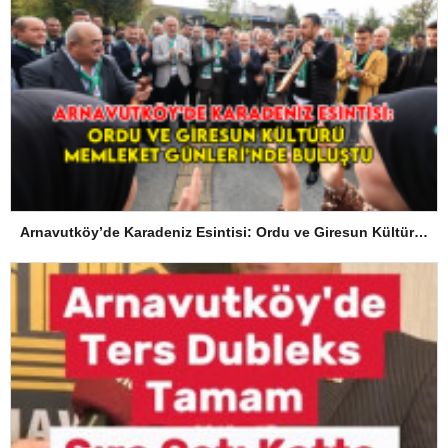
Arnavutköy’de Karadeniz Esintisi: Ordu ve Giresun Kültürü Memleket Günleri’nde Buluştu