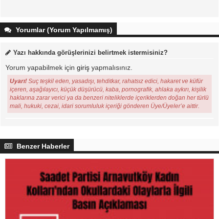
Yorumlar (Yorum Yapılmamış)
Yazı hakkında görüşlerinizi belirtmek istermisiniz?
Yorum yapabilmek için
giriş
yapmalısınız.
Uyarı!
Suç teşkil eden, yasadışı, tehditkar, rahatsız edici, hakaret ve küfür
içeren, aşağılayıcı, küçük düşürücü, kaba, pornografik, ahlaka aykırı, kişilik
haklarına zarar verici ya da benzeri niteliklerde içeriklerden doğan her türlü
mali, hukuki, cezai, idari sorumluluk içeriği gönderen Üye/Üyeler’e aittir.
Benzer Haberler