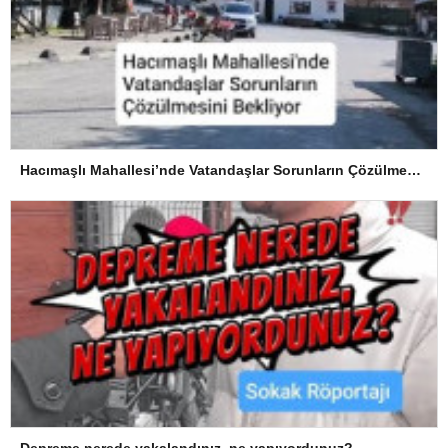
Hacımaşlı Mahallesi’nde Vatandaşlar Sorunların Çözülmesini Bekliyor
Depreme nerede yakalandınız, ne yapıyordunuz?