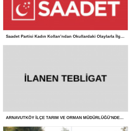
Saadet Partisi Kadın Kolları’ndan Okullardaki Olaylarla İlgili Basın Açıklaması
ARNAVUTKÖY İLÇE TARIM VE ORMAN MÜDÜRLÜĞÜ’NDEN İLANEN TEBLİGAT