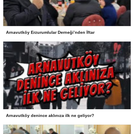
Arnavutköy Erzurumlular Derneği’nden İftar
Arnavutköy denince aklınıza ilk ne geliyor?