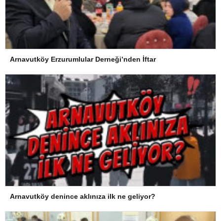
Arnavutköy Erzurumlular Derneği’nden İftar
Arnavutköy denince aklınıza ilk ne geliyor?