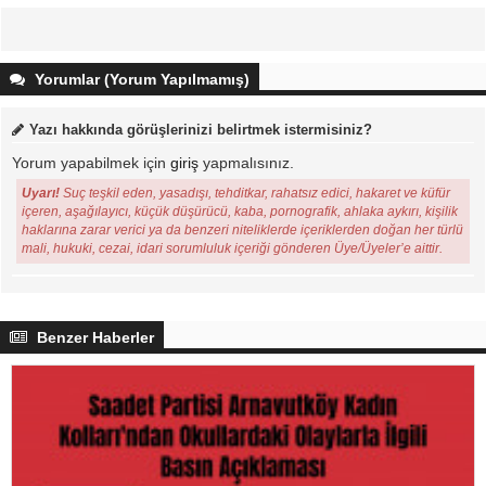
Yorumlar (Yorum Yapılmamış)
Yazı hakkında görüşlerinizi belirtmek istermisiniz?
Yorum yapabilmek için
giriş
yapmalısınız.
Uyarı!
Suç teşkil eden, yasadışı, tehditkar, rahatsız edici, hakaret ve küfür
içeren, aşağılayıcı, küçük düşürücü, kaba, pornografik, ahlaka aykırı, kişilik
haklarına zarar verici ya da benzeri niteliklerde içeriklerden doğan her türlü
mali, hukuki, cezai, idari sorumluluk içeriği gönderen Üye/Üyeler’e aittir.
Benzer Haberler