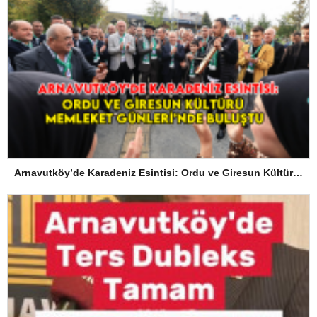
Arnavutköy’de Karadeniz Esintisi: Ordu ve Giresun Kültürü Memleket Günleri’nde Buluştu