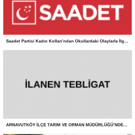
Saadet Partisi Kadın Kolları’ndan Okullardaki Olaylarla İlgili Basın Açıklaması
ARNAVUTKÖY İLÇE TARIM VE ORMAN MÜDÜRLÜĞÜ’NDEN İLANEN TEBLİGAT