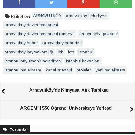
ARNAVUTKÖY
arnavutköy belediyesi
Etiketler:
arnavutköy devlet hastanesi
arnavutköy devlet hastanesi randevu
arnavutköy gazetesi
arnavutköy haber
arnavutköy haberleri
arnavutköy kaymakamlığı
ibb
iett
istanbul
istanbul büyükşehir belediyesi
istanbul havaalanı
istanbul havalimanı
kanal istanbul
projeler
yeni havalimanı
Arnavutköy’de Kimyasal Atık Tatbikatı
ARGEM’li 550 Öğrenci Üniversiteye Yerleşti
Yorumlar