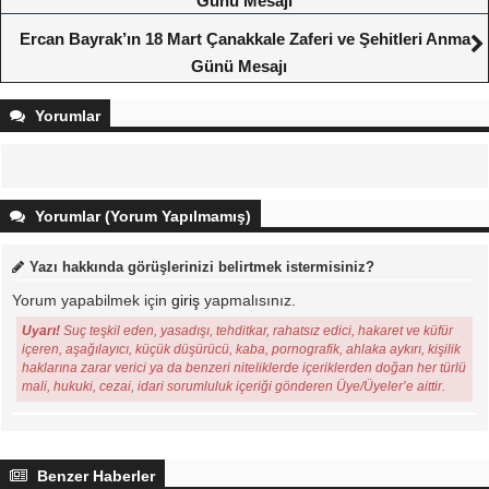
Günü Mesajı
Ercan Bayrak’ın 18 Mart Çanakkale Zaferi ve Şehitleri Anma
Günü Mesajı
Yorumlar
Yorumlar (Yorum Yapılmamış)
Yazı hakkında görüşlerinizi belirtmek istermisiniz?
Yorum yapabilmek için
giriş
yapmalısınız.
Uyarı!
Suç teşkil eden, yasadışı, tehditkar, rahatsız edici, hakaret ve küfür
içeren, aşağılayıcı, küçük düşürücü, kaba, pornografik, ahlaka aykırı, kişilik
haklarına zarar verici ya da benzeri niteliklerde içeriklerden doğan her türlü
mali, hukuki, cezai, idari sorumluluk içeriği gönderen Üye/Üyeler’e aittir.
Benzer Haberler