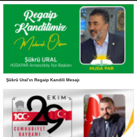
Şükrü Ural’ın Regaip Kandili Mesajı