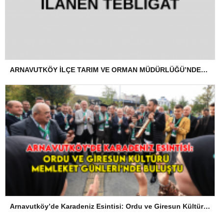
ARNAVUTKÖY İLÇE TARIM VE ORMAN MÜDÜRLÜĞÜ’NDEN İLANEN TEBLİGAT
Arnavutköy’de Karadeniz Esintisi: Ordu ve Giresun Kültürü Memleket Günleri’nde Buluştu