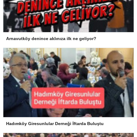
Arnavutköy denince aklınıza ilk ne geliyor?
Hadımköy Giresunlular Derneği İftarda Buluştu