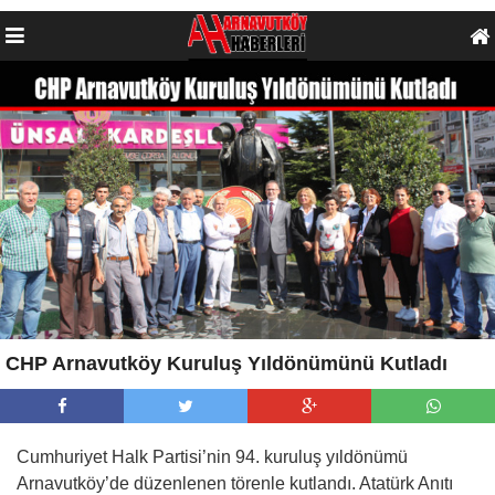
CHP Arnavutköy Kuruluş Yıldönümünü Kutladı
Cumhuriyet Halk Partisi’nin 94. kuruluş yıldönümü
Arnavutköy’de düzenlenen törenle kutlandı. Atatürk Anıtı