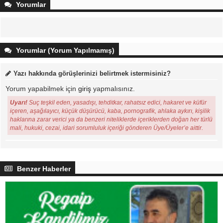
Yorumlar
Yorumlar (Yorum Yapılmamış)
Yazı hakkında görüşlerinizi belirtmek istermisiniz?
Yorum yapabilmek için
giriş
yapmalısınız.
Uyarı!
Suç teşkil eden, yasadışı, tehditkar, rahatsız edici, hakaret ve küfür
içeren, aşağılayıcı, küçük düşürücü, kaba, pornografik, ahlaka aykırı, kişilik
haklarına zarar verici ya da benzeri niteliklerde içeriklerden doğan her türlü
mali, hukuki, cezai, idari sorumluluk içeriği gönderen Üye/Üyeler’e aittir.
Benzer Haberler