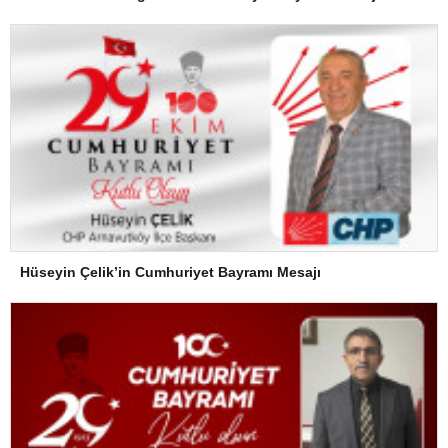
Hüseyin Çelik’in Cumhuriyet Bayramı Mesajı