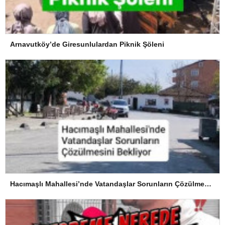
Arnavutköy’de Giresunlulardan Piknik Şöleni
Hacımaşlı Mahallesi’nde Vatandaşlar Sorunların Çözülmesini Bekliyor