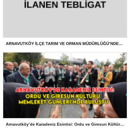
ARNAVUTKÖY İLÇE TARIM VE ORMAN MÜDÜRLÜĞÜ’NDEN İLANEN TEBLİGAT
Arnavutköy’de Karadeniz Esintisi: Ordu ve Giresun Kültürü Memleket Günleri’nde Buluştu