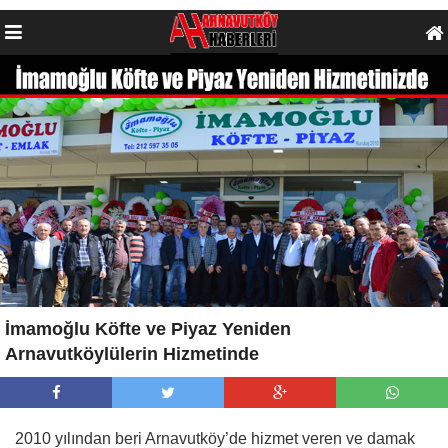
İmamoğlu Köfte ve Piyaz Yeniden
Arnavutköylülerin Hizmetinde
2010 yılından beri Arnavutköy’de hizmet veren ve damak