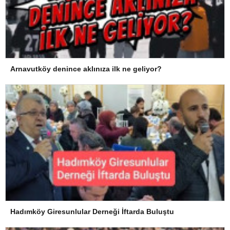
Arnavutköy denince aklınıza ilk ne geliyor?
Hadımköy Giresunlular Derneği İftarda Buluştu