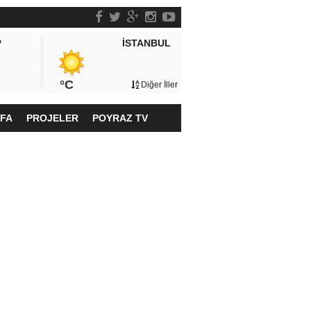
İSTANBUL
P
°C
Diğer İller
YFA
PROJELER
POYRAZ TV