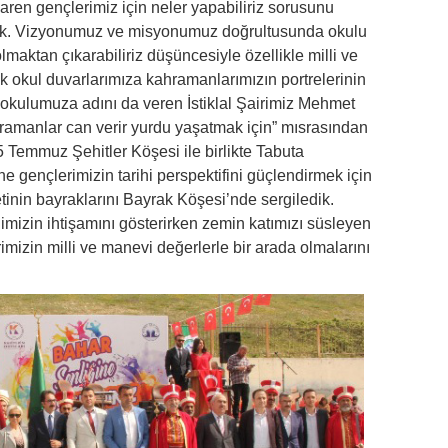
aren gençlerimiz için neler yapabiliriz sorusunu
ttık. Vizyonumuz ve misyonumuz doğrultusunda okulu
olmaktan çıkarabiliriz düşüncesiyle özellikle milli ve
 okul duvarlarımıza kahramanlarımızın portrelerinin
 okulumuza adını da veren İstiklal Şairimiz Mehmet
ramanlar can verir yurdu yaşatmak için” mısrasından
5 Temmuz Şehitler Köşesi ile birlikte Tabuta
 gençlerimizin tarihi perspektifini güçlendirmek için
tinin bayraklarını Bayrak Köşesi’nde sergiledik.
mizin ihtişamını gösterirken zemin katımızı süsleyen
rimizin milli ve manevi değerlerle bir arada olmalarını