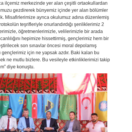
ıca ilçemiz merkezinde yer alan çeşitli ortaokullardan
lumuzu gezdirerek bünyemiz içinde yer alan bölümler
dık. Misafirlerimize ayrıca okulumuz adına düzenlemiş
rotokolün teşrifleriyle onurlandırdığı şenliklerimiz 2
mizle, öğretmenlerimizle, velilerimizle bir arada
 canlılığını hepimize hissettirmiş, gençlerimiz hem bir
eştirilecek son sınavlar öncesi moral depolamış
 gençlerimiz için ne yapsak azdır. Baki kalan bu
k ne mutlu bizlere. Bu vesileyle etkinliklerimizi takip
m” diye konuştu.