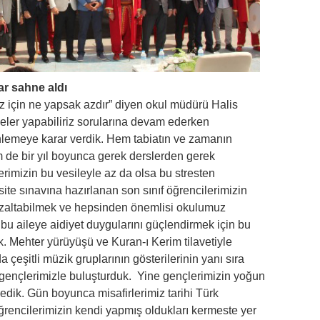
ar sahne aldı
z için ne yapsak azdır” diyen okul müdürü Halis
neler yapabiliriz sorularına devam ederken
lemeye karar verdik. Hem tabiatın ve zamanın
 de bir yıl boyunca gerek derslerden gerek
rimizin bu vesileyle az da olsa bu stresten
site sınavına hazırlanan son sınıf öğrencilerimizin
 azaltabilmek ve hepsinden önemlisi okulumuz
bu aileye aidiyet duygularını güçlendirmek için bu
k. Mehter yürüyüşü ve Kuran-ı Kerim tilavetiyle
 çeşitli müzik gruplarının gösterilerinin yanı sıra
ı gençlerimizle buluşturduk. Yine gençlerimizin yoğun
ledik. Gün boyunca misafirlerimiz tarihi Türk
ğrencilerimizin kendi yapmış oldukları kermeste yer