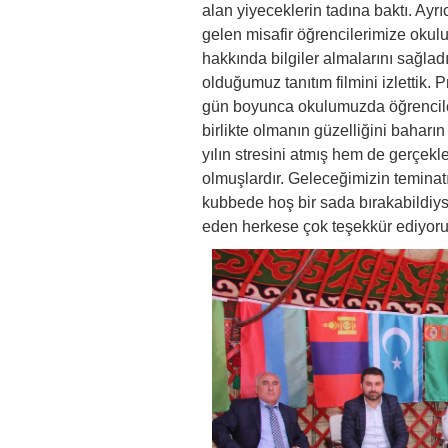
alan yiyeceklerin tadına baktı. Ayr
gelen misafir öğrencilerimize oku
hakkında bilgiler almalarını sağla
olduğumuz tanıtım filmini izlettik. P
gün boyunca okulumuzda öğrencileri
birlikte olmanın güzelliğini baharın
yılın stresini atmış hem de gerçekl
olmuşlardır. Geleceğimizin teminatı
kubbede hoş bir sada bırakabildiyse
eden herkese çok teşekkür ediyoru