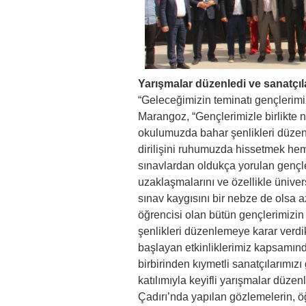
Yarışmalar düzenledi ve sanatçıl
“Geleceğimizin teminatı gençlerimi
Marangoz, “Gençlerimizle birlikte 
okulumuzda bahar şenlikleri düzen
dirilişini ruhumuzda hissetmek hem
sınavlardan oldukça yorulan gençle
uzaklaşmalarını ve özellikle üniver
sınav kaygısını bir nebze de olsa
öğrencisi olan bütün gençlerimizin 
şenlikleri düzenlemeye karar verdi
başlayan etkinliklerimiz kapsamında
birbirinden kıymetli sanatçılarımız
katılımıyla keyifli yarışmalar düzen
Çadırı’nda yapılan gözlemelerin, ö