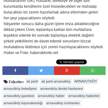
muhtarlarının İSKİ, Hastane, Belediye ve diğer tüm
kurumlarda kendilerini özel hissedecekleri ve muhatap
bulacakları bir zemin hazırlamak adına ellerinden gelen
her şeyi yapacaklarını söyledi.
İstişareler sonucu daha güzel işlere imza atılabileceğine
dikkat çeken Üner, toplantıya katılan tüm muhtarlara
teşekkür ederek bir sonraki toplantıya elektrik dağıtım
şirketi yetkililerini de davet ederek sorunların bizzat
muhatabına iletilmesi için zemin hazırlayacaklarını söyledi.
Haber ve Foto: haberaktivite.net
ak parti
ak parti arnavutköy
ARNAVUTKÖY
Etiketler:
arnavutköy belediyesi
arnavutköy devlet hastanesi
arnavutköy gazetesi
arnavutköy haber
arnavutköy haberleri
arnavutköy kaymakamlığı
arnavutköy muhtarları