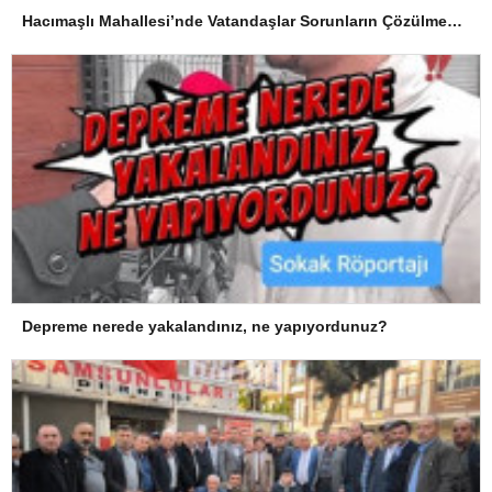
Hacımaşlı Mahallesi’nde Vatandaşlar Sorunların Çözülmesini Bekliyor
Depreme nerede yakalandınız, ne yapıyordunuz?