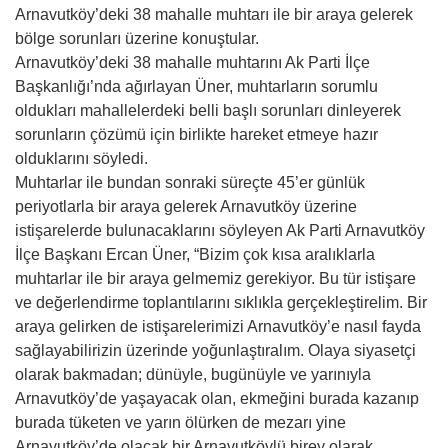
Arnavutköy’deki 38 mahalle muhtarı ile bir araya gelerek
bölge sorunları üzerine konuştular.
Arnavutköy’deki 38 mahalle muhtarını Ak Parti İlçe
Başkanlığı’nda ağırlayan Üner, muhtarların sorumlu
oldukları mahallelerdeki belli başlı sorunları dinleyerek
sorunların çözümü için birlikte hareket etmeye hazır
olduklarını söyledi.
Muhtarlar ile bundan sonraki süreçte 45’er günlük
periyotlarla bir araya gelerek Arnavutköy üzerine
istişarelerde bulunacaklarını söyleyen Ak Parti Arnavutköy
İlçe Başkanı Ercan Üner, “Bizim çok kısa aralıklarla
muhtarlar ile bir araya gelmemiz gerekiyor. Bu tür istişare
ve değerlendirme toplantılarını sıklıkla gerçekleştirelim. Bir
araya gelirken de istişarelerimizi Arnavutköy’e nasıl fayda
sağlayabilirizin üzerinde yoğunlaştıralım. Olaya siyasetçi
olarak bakmadan; dünüyle, bugünüyle ve yarınıyla
Arnavutköy’de yaşayacak olan, ekmeğini burada kazanıp
burada tüketen ve yarın ölürken de mezarı yine
Arnavutköy’de olacak bir Arnavutköylü birey olarak