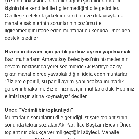
çözümü noktasında elektrik dağıtım şirketinden tek bir
kişinin bile kendileri ile ilgilenmediğini dile getirdiler.
Özelleşen elektrik şirketinin kendileri ve dolayısıyla da
mahalle sakinlerinin sorunlarının çözümü ile
ilgilenmediğini ifade eden muhtarlar bu konuda Üner’den
destek istediler.
Hizmetin devamı için partili partisiz ayrımı yapılmamalı
Bazı muhtarların Arnavutköy Belediyesi’nin hizmetlerinin
devamı noktasında yerel seçimlerde Ak Parti’ye az oy
çıkan mahallelerde yavaşlatıldığını iddia eden muhtarlar;
“Bizlere o partili, şu partili ayrımı yapılacaksa muhtarlık
görevini bırakalım. Bizler hizmet için muhtar olduk. Hepimiz
elimizi taşın altına koymalıyız” dediler.
Üner: “Verimli bir toplantıydı”
Muhtarların sorunlarını dile getirdiği istişare toplantısının
sonunda tekrar söz alan Ak Parti İlçe Başkanı Ercan Üner,
toplantının oldukça verimli geçtiğini söyledi. Mahalle