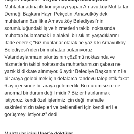
Muhtarlar adına ilk konuşmayı yapan Arnavutköy Muhtarlar
Derneği Başkanı Hayri Pekçetin, Arnavutköy’deki
muhtarların özellikle Arnavutköy Belediyesi’nin
sorumluluğundaki iş ve hizmetlerin takibi noktasında
muhatap bulamamak ile alakalı bir sıkıntı yaşadıklarını
ifade ederek; “Biz muhtarlar olarak ne yazık ki Arnavutköy
Belediyesi’nden bir muhatap bulamıyoruz.
Vatandaşlarımızın sıkıntısının çözümü noktasında ve
hizmetlerin takibi noktasında muhtarlarımızın çabası ne
yazık ki dikkate alınmıyor. 6 aydır Belediye Başkanımız ile
bir araya gelebilmek için defalarca randevu talep ettik fakat
6 ay içerisinde bir araya gelemedik. Bu durum sizce de
anormal bir durum değil midir ? Bizler hatırlanmak
istiyoruz, kendi özel işlerimiz için değil mahalle
sakinlerimizin talepleri ve beklentileri için kendileri ile
görüşmeyi istiyoruz” dedi.
Muhtarlar içini Üner’e döktüler