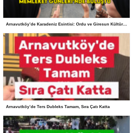
Arnavutköy’de Karadeniz Esintisi: Ordu ve Giresun Kültürü Memleket Günleri’nde Buluştu
Arnavutköy’de Ters Dubleks Tamam, Sıra Çatı Katta