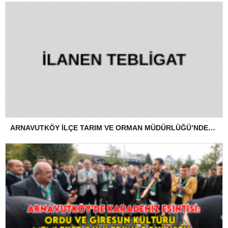
ARNAVUTKÖY İLÇE TARIM VE ORMAN MÜDÜRLÜĞÜ’NDEN İLANEN TEBLİGAT