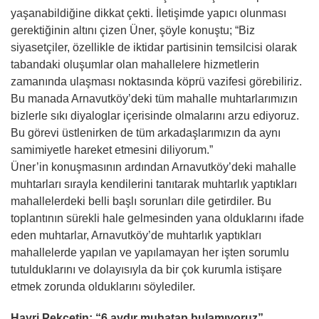
yaşanabildiğine dikkat çekti. İletişimde yapıcı olunması
gerektiğinin altını çizen Üner, şöyle konuştu; “Biz
siyasetçiler, özellikle de iktidar partisinin temsilcisi olarak
tabandaki oluşumlar olan mahallelere hizmetlerin
zamanında ulaşması noktasında köprü vazifesi görebiliriz.
Bu manada Arnavutköy’deki tüm mahalle muhtarlarımızın
bizlerle sıkı diyaloglar içerisinde olmalarını arzu ediyoruz.
Bu görevi üstlenirken de tüm arkadaşlarımızın da aynı
samimiyetle hareket etmesini diliyorum.”
Üner’in konuşmasının ardından Arnavutköy’deki mahalle
muhtarları sırayla kendilerini tanıtarak muhtarlık yaptıkları
mahallelerdeki belli başlı sorunları dile getirdiler. Bu
toplantının sürekli hale gelmesinden yana olduklarını ifade
eden muhtarlar, Arnavutköy’de muhtarlık yaptıkları
mahallelerde yapılan ve yapılamayan her işten sorumlu
tutulduklarını ve dolayısıyla da bir çok kurumla istişare
etmek zorunda olduklarını söylediler.
Hayri Pekçetin: “6 aydır muhatap bulamıyoruz”