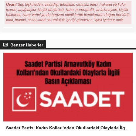
Uyarı!
Suç teşkil eden, yasadışı, tehditkar, rahatsız edici, hakaret ve küfür
içeren, aşağılayıcı, küçük düşürücü, kaba, pornografik, ahlaka aykırı, kişilik
haklarına zarar verici ya da benzeri niteliklerde içeriklerden doğan her türlü
mali, hukuki, cezai, idari sorumluluk içeriği gönderen Üye/Üyeler’e aittir.
Benzer Haberler
Saadet Partisi Kadın Kolları’ndan Okullardaki Olaylarla İlgili Basın Açıklaması