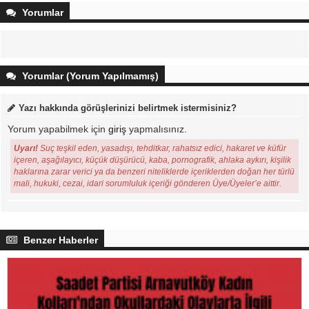
Yorumlar
Yorumlar (Yorum Yapılmamış)
Yazı hakkında görüşlerinizi belirtmek istermisiniz?
Yorum yapabilmek için
giriş
yapmalısınız.
Uyarı!
Suç teşkil eden, yasadışı, tehditkar, rahatsız edici, hakaret ve küfür
içeren, aşağılayıcı, küçük düşürücü, kaba, pornografik, ahlaka aykırı, kişilik
haklarına zarar verici ya da benzeri niteliklerde içeriklerden doğan her türlü
mali, hukuki, cezai, idari sorumluluk içeriği gönderen Üye/Üyeler’e aittir.
Benzer Haberler