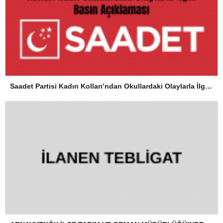
Saadet Partisi Kadın Kolları’ndan Okullardaki Olaylarla İlgili Basın Açıklaması