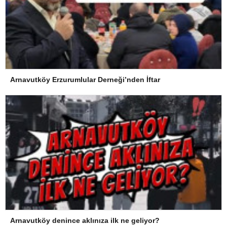
Arnavutköy Erzurumlular Derneği’nden İftar
Arnavutköy denince aklınıza ilk ne geliyor?