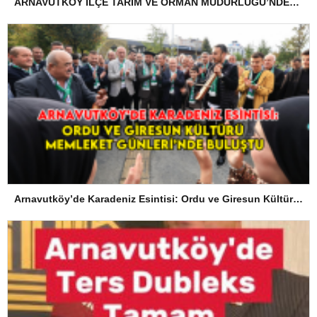
ARNAVUTKÖY İLÇE TARIM VE ORMAN MÜDÜRLÜĞÜ’NDEN İLANEN TEBLİGAT
Arnavutköy’de Karadeniz Esintisi: Ordu ve Giresun Kültürü Memleket Günleri’nde Buluştu