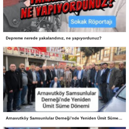
Depreme nerede yakalandınız, ne yapıyordunuz?
Arnavutköy Samsunlular Derneği’nde Yeniden Ümit Süme Dönemi