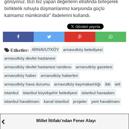
görüyoruz. Bizi biz yapan değerlerin etrafında birleşerek
birliktelik ruhuyla düşmanlarımız karşısında güçlü
kalmamız mümkündür” ifadelerini kullandı.
ARNAVUTKÖY
arnavutköy belediyesi
Etiketler:
arnavutköy devlet hastanesi
arnavutköy devlet hastanesi randevu
arnavutköy gazetesi
arnavutköy haber
arnavutköy haberleri
arnavutköy hava durumu
arnavutköy kaymakamlığı
ibb
iett
istanbul
istanbul büyükşehir belediyesi
istanbul havaalanı
istanbul havalimanı
kanal istanbul
projeler
yeni havalimanı
Millet İttifakı’ndan Fener Alayı