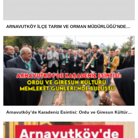
ARNAVUTKÖY İLÇE TARIM VE ORMAN MÜDÜRLÜĞÜ’NDEN İLANEN TEBLİGAT
Arnavutköy’de Karadeniz Esintisi: Ordu ve Giresun Kültürü Memleket Günleri’nde Buluştu