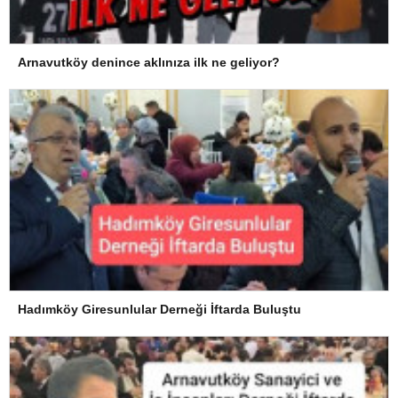
Arnavutköy denince aklınıza ilk ne geliyor?
Hadımköy Giresunlular Derneği İftarda Buluştu