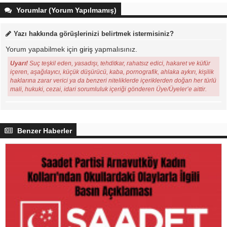
Yorumlar (Yorum Yapılmamış)
Yazı hakkında görüşlerinizi belirtmek istermisiniz?
Yorum yapabilmek için
giriş
yapmalısınız.
Uyarı!
Suç teşkil eden, yasadışı, tehditkar, rahatsız edici, hakaret ve küfür
içeren, aşağılayıcı, küçük düşürücü, kaba, pornografik, ahlaka aykırı, kişilik
haklarına zarar verici ya da benzeri niteliklerde içeriklerden doğan her türlü
mali, hukuki, cezai, idari sorumluluk içeriği gönderen Üye/Üyeler’e aittir.
Benzer Haberler