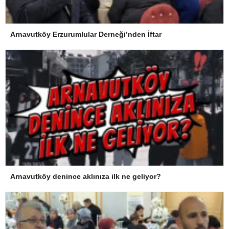
Arnavutköy Erzurumlular Derneği’nden İftar
Arnavutköy denince aklınıza ilk ne geliyor?