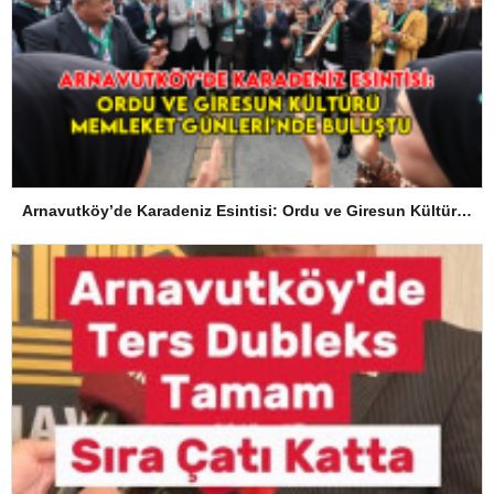
Arnavutköy’de Karadeniz Esintisi: Ordu ve Giresun Kültürü Memleket Günleri’nde Buluştu