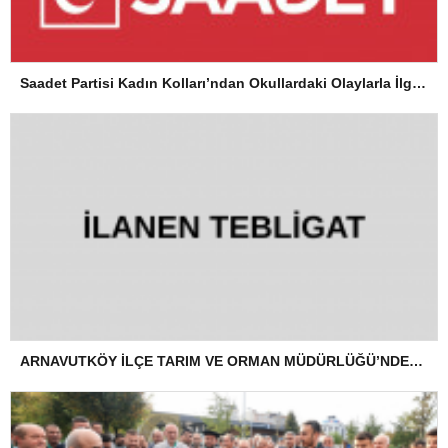
Saadet Partisi Kadın Kolları’ndan Okullardaki Olaylarla İlgili Basın Açıklaması
ARNAVUTKÖY İLÇE TARIM VE ORMAN MÜDÜRLÜĞÜ’NDEN İLANEN TEBLİGAT