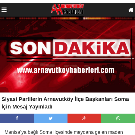
Siyasi Partilerin Arnavutköy İlçe Başkanları Soma
İçin Mesaj Yayınladı
Manisa’ya bağlı Soma ilçesinde meydana gelen maden