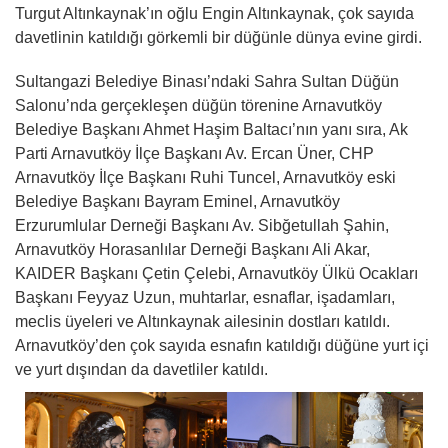
Turgut Altınkaynak’ın oğlu Engin Altınkaynak, çok sayıda
davetlinin katıldığı görkemli bir düğünle dünya evine girdi.
Sultangazi Belediye Binası’ndaki Sahra Sultan Düğün
Salonu’nda gerçekleşen düğün törenine Arnavutköy
Belediye Başkanı Ahmet Haşim Baltacı’nın yanı sıra, Ak
Parti Arnavutköy İlçe Başkanı Av. Ercan Üner, CHP
Arnavutköy İlçe Başkanı Ruhi Tuncel, Arnavutköy eski
Belediye Başkanı Bayram Eminel, Arnavutköy
Erzurumlular Derneği Başkanı Av. Sibğetullah Şahin,
Arnavutköy Horasanlılar Derneği Başkanı Ali Akar,
KAIDER Başkanı Çetin Çelebi, Arnavutköy Ülkü Ocakları
Başkanı Feyyaz Uzun, muhtarlar, esnaflar, işadamları,
meclis üyeleri ve Altınkaynak ailesinin dostları katıldı.
Arnavutköy’den çok sayıda esnafın katıldığı düğüne yurt içi
ve yurt dışından da davetliler katıldı.