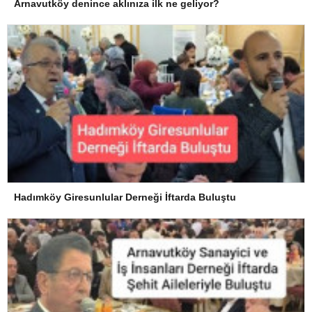
Arnavutköy denince aklınıza ilk ne geliyor?
Hadımköy Giresunlular Derneği İftarda Buluştu