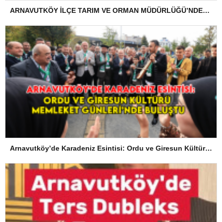
ARNAVUTKÖY İLÇE TARIM VE ORMAN MÜDÜRLÜĞÜ’NDEN İLANEN TEBLİGAT
Arnavutköy’de Karadeniz Esintisi: Ordu ve Giresun Kültürü Memleket Günleri’nde Buluştu