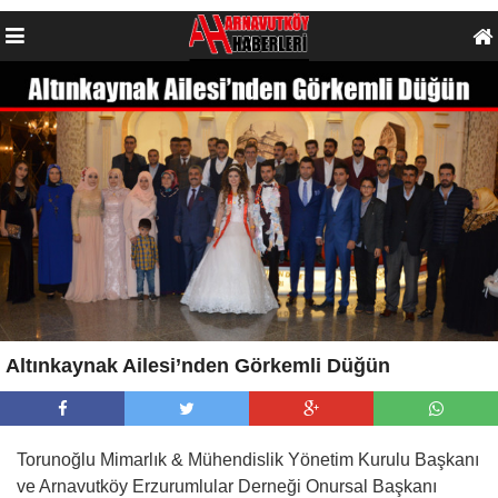
Altınkaynak Ailesi’nden Görkemli Düğün
Torunoğlu Mimarlık & Mühendislik Yönetim Kurulu Başkanı
ve Arnavutköy Erzurumlular Derneği Onursal Başkanı